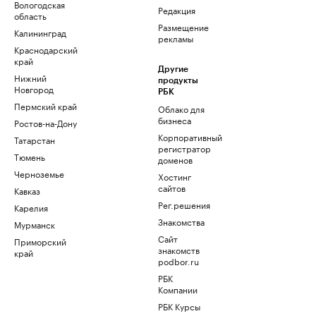
Вологодская
Редакция
область
Размещение
Калининград
рекламы
Краснодарский
край
Другие
Нижний
продукты
Новгород
РБК
Пермский край
Облако для
бизнеса
Ростов-на-Дону
Корпоративный
Татарстан
регистратор
Тюмень
доменов
Черноземье
Хостинг
сайтов
Кавказ
Рег.решения
Карелия
Знакомства
Мурманск
Сайт
Приморский
знакомств
край
podbor.ru
РБК
Компании
РБК Курсы