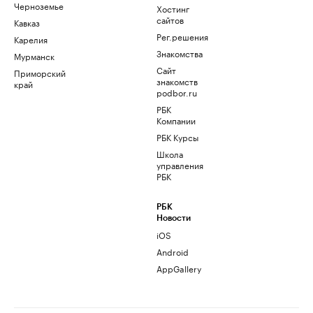
Черноземье
Хостинг
сайтов
Кавказ
Рег.решения
Карелия
Знакомства
Мурманск
Сайт
Приморский
знакомств
край
podbor.ru
РБК
Компании
РБК Курсы
Школа
управления
РБК
РБК
Новости
iOS
Android
AppGallery