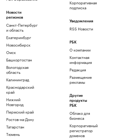
Корпоративная
подписка
Новости
регионов
Уведомления
Санкт-Петербург
RSS Новости
и область
Екатеринбург
РБК
Новосибирск
О компании
Омск
Контактная
Башкортостан
информация
Вологодская
Редакция
область
Размещение
Калининград
рекламы
Краснодарский
край
Другие
Нижний
продукты
Новгород
РБК
Пермский край
Облако для
бизнеса
Ростов-на-Дону
Корпоративный
Татарстан
регистратор
Тюмень
доменов