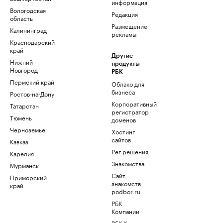
информация
Вологодская
Редакция
область
Размещение
Калининград
рекламы
Краснодарский
край
Другие
Нижний
продукты
Новгород
РБК
Пермский край
Облако для
бизнеса
Ростов-на-Дону
Корпоративный
Татарстан
регистратор
Тюмень
доменов
Черноземье
Хостинг
сайтов
Кавказ
Рег.решения
Карелия
Знакомства
Мурманск
Сайт
Приморский
знакомств
край
podbor.ru
РБК
Компании
РБК Курсы