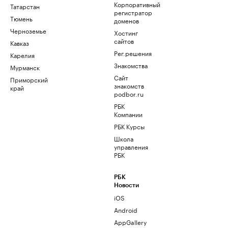
Корпоративный
Татарстан
регистратор
Тюмень
доменов
Черноземье
Хостинг
сайтов
Кавказ
Рег.решения
Карелия
Знакомства
Мурманск
Сайт
Приморский
знакомств
край
podbor.ru
РБК
Компании
РБК Курсы
Школа
управления
РБК
РБК
Новости
iOS
Android
AppGallery