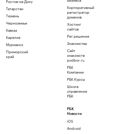
Ростов-на-Дону
Корпоративный
Татарстан
регистратор
Тюмень
доменов
Черноземье
Хостинг
сайтов
Кавказ
Рег.решения
Карелия
Знакомства
Мурманск
Сайт
Приморский
знакомств
край
podbor.ru
РБК
Компании
РБК Курсы
Школа
управления
РБК
РБК
Новости
iOS
Android