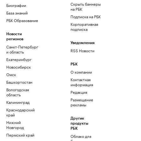
Скрыть баннеры
Биографии
на РБК
База знаний
Подписка на РБК
РБК Образование
Корпоративная
подписка
Новости
регионов
Уведомления
Санкт-Петербург
RSS Новости
и область
Екатеринбург
РБК
Новосибирск
О компании
Омск
Контактная
Башкортостан
информация
Вологодская
Редакция
область
Размещение
Калининград
рекламы
Краснодарский
край
Другие
Нижний
продукты
Новгород
РБК
Пермский край
Облако для
бизнеса