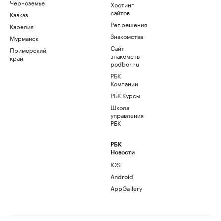
Черноземье
Хостинг
сайтов
Кавказ
Рег.решения
Карелия
Знакомства
Мурманск
Сайт
Приморский
знакомств
край
podbor.ru
РБК
Компании
РБК Курсы
Школа
управления
РБК
РБК
Новости
iOS
Android
AppGallery