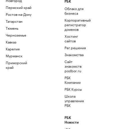
Новгород
РБК
Пермский край
Облако для
бизнеса
Ростов-на-Дону
Корпоративный
Татарстан
регистратор
Тюмень
доменов
Черноземье
Хостинг
сайтов
Кавказ
Рег.решения
Карелия
Знакомства
Мурманск
Сайт
Приморский
знакомств
край
podbor.ru
РБК
Компании
РБК Курсы
Школа
управления
РБК
РБК
Новости