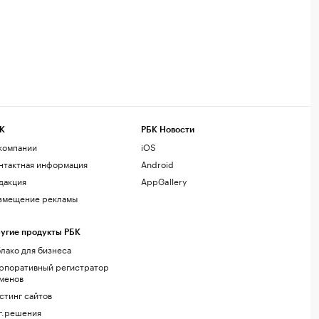
К
РБК Новости
компании
iOS
нтактная информация
Android
дакция
AppGallery
змещение рекламы
угие продукты РБК
лако для бизнеса
рпоративный регистратор
менов
стинг сайтов
г.решения