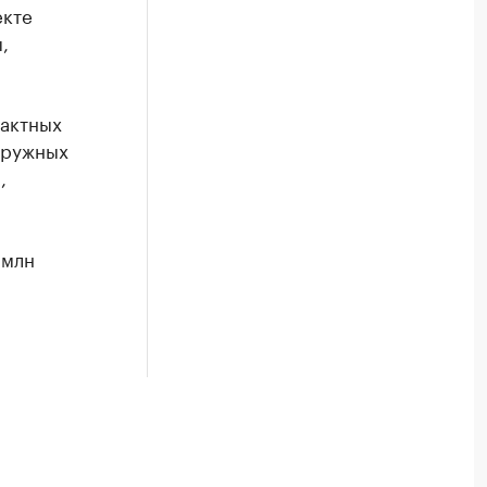
екте
,
тактных
аружных
,
 млн