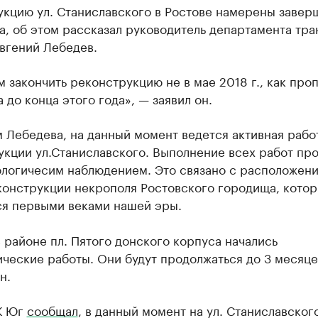
укцию ул. Станиславского в Ростове намерены завер
а, об этом рассказал руководитель департамента тр
вгений Лебедев.
 закончить реконструкцию не в мае 2018 г., как про
а до конца этого года», — заявил он.
 Лебедева, на данный момент ведется активная рабо
укции ул.Станиславского. Выполнение всех работ пр
ологичесим наблюдением. Это связано с расположени
конструкции некрополя Ростовского городища, кото
ся первыми веками нашей эры.
 районе пл. Пятого донского корпуса начались
ческие работы. Они будут продолжаться до 3 месяце
н.
К Юг
сообщал
, в данный момент на ул. Станиславског