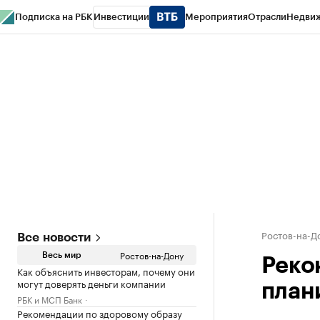
Подписка на РБК
Инвестиции
Мероприятия
Отрасли
Недви
РБК Курсы
РБК Life
Тренды
Визионеры
Национальные проекты
Горо
Спецпроекты СПб
Конференции СПб
Спецпроекты
Проверка конт
Ростов-на-Д
Все новости
Ростов-на-Дону
Весь мир
Реко
Как объяснить инвесторам, почему они
могут доверять деньги компании
план
РБК и МСП Банк
Рекомендации по здоровому образу