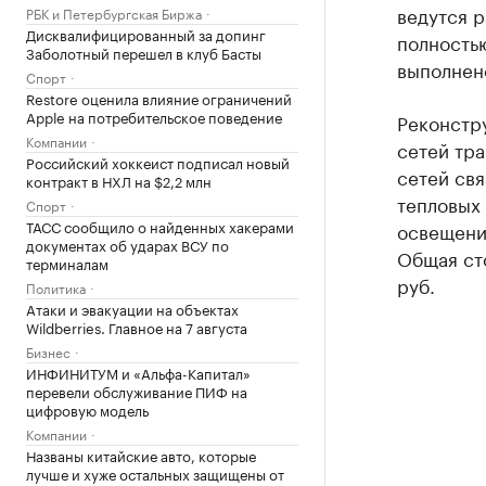
ведутся 
РБК и Петербургская Биржа
Дисквалифицированный за допинг
полностью
Заболотный перешел в клуб Басты
выполнен
Спорт
Restore оценила влияние ограничений
Apple на потребительское поведение
Реконстр
Компании
сетей тра
Российский хоккеист подписал новый
сетей свя
контракт в НХЛ на $2,2 млн
тепловых 
Спорт
ТАСС сообщило о найденных хакерами
освещени
документах об ударах ВСУ по
Общая сто
терминалам
руб.
Политика
Атаки и эвакуации на объектах
Wildberries. Главное на 7 августа
Бизнес
ИНФИНИТУМ и «Альфа-Капитал»
перевели обслуживание ПИФ на
цифровую модель
Компании
Названы китайские авто, которые
лучше и хуже остальных защищены от