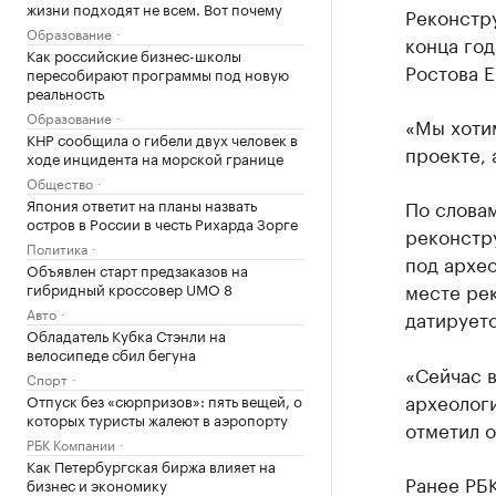
жизни подходят не всем. Вот почему
Реконстр
Образование
конца год
Как российские бизнес-школы
Ростова Е
пересобирают программы под новую
реальность
Образование
«Мы хотим
КНР сообщила о гибели двух человек в
проекте, 
ходе инцидента на морской границе
Общество
Япония ответит на планы назвать
По словам
остров в России в честь Рихарда Зорге
реконстр
Политика
под архе
Объявлен старт предзаказов на
месте ре
гибридный кроссовер UMO 8
Авто
датирует
Обладатель Кубка Стэнли на
велосипеде сбил бегуна
«Сейчас в
Спорт
археологи
Отпуск без «сюрпризов»: пять вещей, о
которых туристы жалеют в аэропорту
отметил о
РБК Компании
Как Петербургская биржа влияет на
Ранее РБ
бизнес и экономику