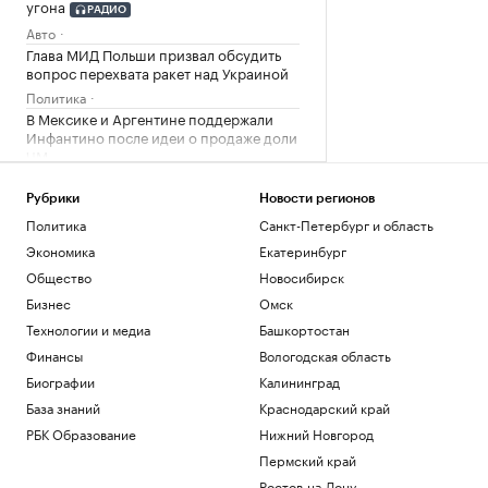
угона
РАДИО
Авто
Глава МИД Польши призвал обсудить
вопрос перехвата ракет над Украиной
Политика
В Мексике и Аргентине поддержали
Инфантино после идеи о продаже доли
ЧМ
Спорт
«Тактическая нищета»: как бизнес
Рубрики
Новости регионов
имитирует нехватку денег ради выгоды
Политика
Санкт-Петербург и область
Образование
Экономика
Екатеринбург
Lamoda расширяет инструменты
Общество
Новосибирск
поддержки российских дизайнерских
брендов
Бизнес
Омск
Компании
Технологии и медиа
Башкортостан
Финансы
Вологодская область
Загрузить еще
Биографии
Калининград
База знаний
Краснодарский край
РБК Образование
Нижний Новгород
Пермский край
Ростов-на-Дону