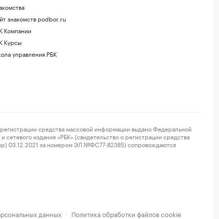
акомства
йт знакомств podbor.ru
К Компании
К Курсы
ола управления РБК
регистрации средства массовой информации выдано Федеральной
и сетевого издания «РБК» (свидетельство о регистрации средства
ор) 03.12.2021 за номером ЭЛ №ФС77-82385) сопровождаются
ерсональных данных
Политика обработки файлов cookie
·