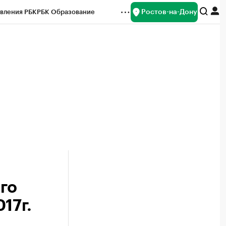
Ростов-на-Дону
вления РБК
РБК Образование
редитные рейтинги
Франшизы
Газета
ок наличной валюты
го
17г.