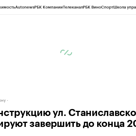
жимость
Autonews
РБК Компании
Телеканал
РБК Вино
Спорт
Школа упра
д
Стиль
Крипто
РБК Бизнес-среда
Дискуссионный клуб
Исследования
К
рагентов
Политика
Экономика
Бизнес
Технологии и медиа
Финансы
Рын
ону
нструкцию ул. Станиславско
ируют завершить до конца 20