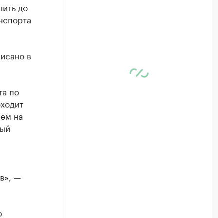
шить до
анспорта
писано в
та по
оходит
ем на
рый
в», —
о