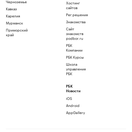
Черноземье
Хостинг
сайтов
Кавказ
Рег.решения
Карелия
Знакомства
Мурманск
Сайт
Приморский
знакомств
край
podbor.ru
РБК
Компании
РБК Курсы
Школа
управления
РБК
РБК
Новости
iOS
Android
AppGallery