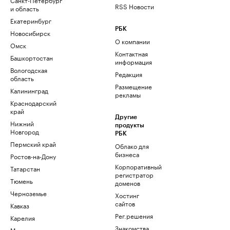
RSS Новости
и область
Екатеринбург
РБК
Новосибирск
О компании
Омск
Контактная
Башкортостан
информация
Вологодская
Редакция
область
Размещение
Калининград
рекламы
Краснодарский
край
Другие
Нижний
продукты
Новгород
РБК
Пермский край
Облако для
бизнеса
Ростов-на-Дону
Корпоративный
Татарстан
регистратор
Тюмень
доменов
Черноземье
Хостинг
сайтов
Кавказ
Рег.решения
Карелия
Знакомства
Мурманск