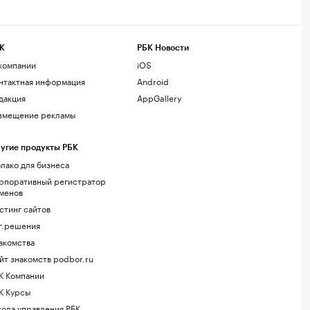
К
РБК Новости
компании
iOS
нтактная информация
Android
дакция
AppGallery
змещение рекламы
угие продукты РБК
лако для бизнеса
рпоративный регистратор
менов
стинг сайтов
г.решения
акомства
йт знакомств podbor.ru
К Компании
К Курсы
ола управления РБК