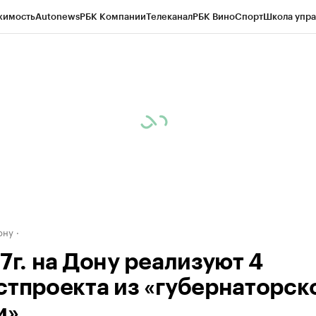
жимость
Autonews
РБК Компании
Телеканал
РБК Вино
Спорт
Школа упра
д
Стиль
Крипто
РБК Бизнес-среда
Дискуссионный клуб
Исследования
К
рагентов
Политика
Экономика
Бизнес
Технологии и медиа
Финансы
Рын
ону
7г. на Дону реализуют 4
стпроекта из «губернаторск
и»