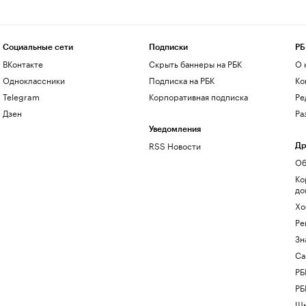
Социальные сети
Подписки
РБ
ВКонтакте
Скрыть баннеры на РБК
О 
Одноклассники
Подписка на РБК
Ко
Telegram
Корпоративная подписка
Ре
Дзен
Ра
Уведомления
RSS Новости
Др
Об
Ко
до
Хо
Ре
Зн
Са
РБ
РБ
Шк