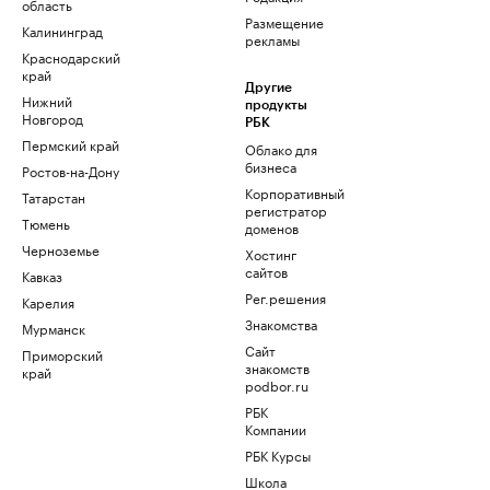
область
Размещение
Калининград
рекламы
Краснодарский
край
Другие
Нижний
продукты
Новгород
РБК
Пермский край
Облако для
бизнеса
Ростов-на-Дону
Корпоративный
Татарстан
регистратор
Тюмень
доменов
Черноземье
Хостинг
сайтов
Кавказ
Рег.решения
Карелия
Знакомства
Мурманск
Сайт
Приморский
знакомств
край
podbor.ru
РБК
Компании
РБК Курсы
Школа