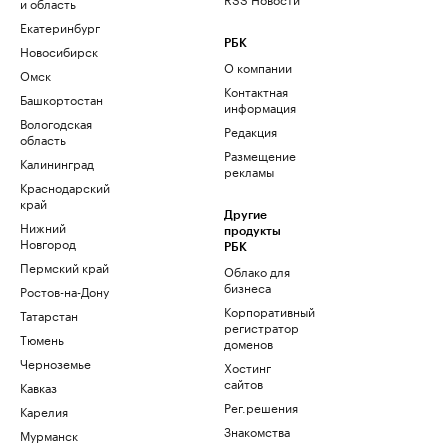
и область
Екатеринбург
РБК
Новосибирск
О компании
Омск
Контактная
Башкортостан
информация
Вологодская
Редакция
область
Размещение
Калининград
рекламы
Краснодарский
край
Другие
Нижний
продукты
Новгород
РБК
Пермский край
Облако для
бизнеса
Ростов-на-Дону
Корпоративный
Татарстан
регистратор
Тюмень
доменов
Черноземье
Хостинг
сайтов
Кавказ
Рег.решения
Карелия
Знакомства
Мурманск