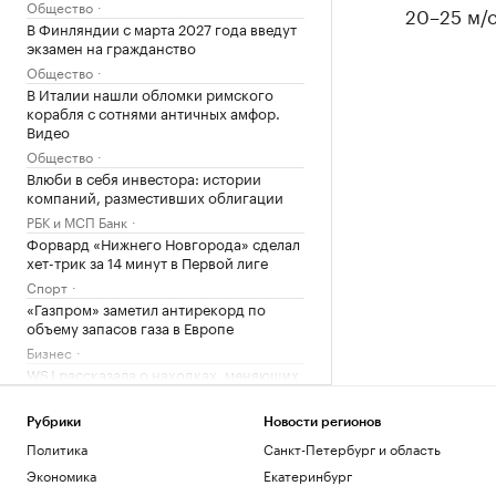
Общество
20–25 м/с
В Финляндии с марта 2027 года введут
экзамен на гражданство
Общество
В Италии нашли обломки римского
корабля с сотнями античных амфор.
Видео
Общество
Влюби в себя инвестора: истории
компаний, разместивших облигации
РБК и МСП Банк
Форвард «Нижнего Новгорода» сделал
хет-трик за 14 минут в Первой лиге
Спорт
«Газпром» заметил антирекорд по
объему запасов газа в Европе
Бизнес
WSJ рассказала о находках, меняющих
представление об истории Китая
Общество
Рубрики
Новости регионов
Иран атаковал ракетами танкер
Политика
Санкт-Петербург и область
эмиратской госнефтекомпании
Экономика
Екатеринбург
Политика