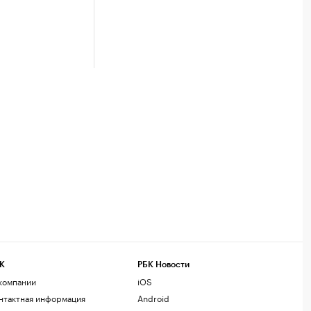
К
РБК Новости
компании
iOS
нтактная информация
Android