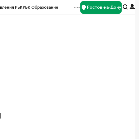
Ростов-на-Дону
вления РБК
РБК Образование
редитные рейтинги
Франшизы
Газета
ок наличной валюты
л