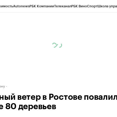
жимость
Autonews
РБК Компании
Телеканал
РБК Вино
Спорт
Школа упра
д
Стиль
Крипто
РБК Бизнес-среда
Дискуссионный клуб
Исследования
К
рагентов
Политика
Экономика
Бизнес
Технологии и медиа
Финансы
Рын
ону
ный ветер в Ростове повали
е 80 деревьев