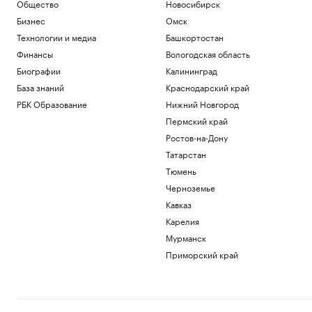
Общество
Новосибирск
Российские военные ударили по целям
в портах Николаев и Одесса
Бизнес
Омск
Политика
Технологии и медиа
Башкортостан
В Болгарии назвали упавший
Финансы
Вологодская область
беспилотник украинским
Биографии
Калининград
Политика
Что нового построят на Ходынском
База знаний
Краснодарский край
поле
РБК Образование
Нижний Новгород
РБК и Stone
Пермский край
Гастрогиды по России: от аутентичных
Ростов-на-Дону
ферм и ресторанов до отелей
Татарстан
РБК и РСХБ
«Балтика» обыграла «Крылья Советов»
Тюмень
в матче РПЛ
Черноземье
Спорт
Кавказ
Карелия
Загрузить еще
Мурманск
Приморский край