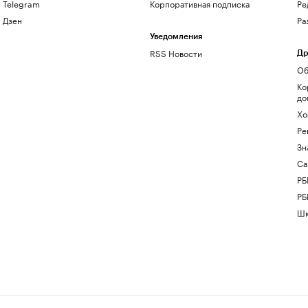
Telegram
Корпоративная подписка
Ре
Дзен
Ра
Уведомления
RSS Новости
Др
Об
Ко
до
Хо
Ре
Зн
Са
РБ
РБ
Шк