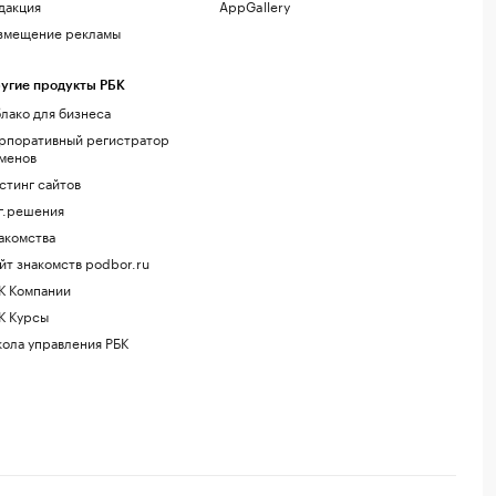
дакция
AppGallery
змещение рекламы
угие продукты РБК
лако для бизнеса
рпоративный регистратор
менов
стинг сайтов
г.решения
акомства
йт знакомств podbor.ru
К Компании
К Курсы
ола управления РБК