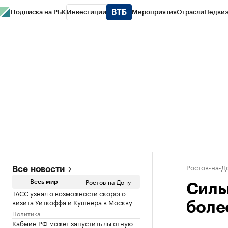
Подписка на РБК
Инвестиции
Мероприятия
Отрасли
Недви
РБК Курсы
РБК Life
Тренды
Визионеры
Национальные проекты
Горо
Спецпроекты СПб
Конференции СПб
Спецпроекты
Проверка конт
Ростов-на-Д
Все новости
Ростов-на-Дону
Весь мир
Силь
ТАСС узнал о возможности скорого
визита Уиткоффа и Кушнера в Москву
боле
Политика
Кабмин РФ может запустить льготную