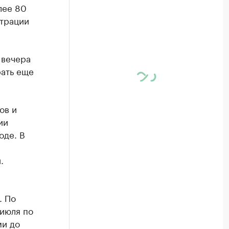
лее 80
страции
 вечера
рать еще
ов и
ии
оде. В
.
. По
 июля по
ми до