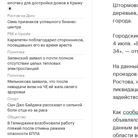
ипотеку для достройки домов в Крыму
Штормовой
деревьев
Ростов-на-Дону
города.
Семь признаков успешного бизнес-
центра
РБК и Upside
Городски
Карапетян поблагодарил сторонников,
4 июля. «
посещавших его во время ареста
34», — от
Политика
Зеленский заявил о почти полном
отсутствии целых тепловых
На данны
электростанций
проездов
Политика
Ростова, 
Мельникова заявила, что после
невыдачи визы на ЧЕ ей жаль своего
ликвидаци
здоровья
задейство
Спорт
Сын Джо Байдена рассказал о сильной
боли отца из-за рака
Как
сооб
Общество
объявлял
В Геленджике возобновили работу
данным ве
пляжей после отмены режима
опасности БПЛА
области 