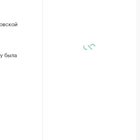
овской
ру была