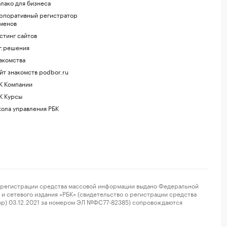
лако для бизнеса
рпоративный регистратор
менов
стинг сайтов
г.решения
акомства
йт знакомств podbor.ru
К Компании
К Курсы
ола управления РБК
регистрации средства массовой информации выдано Федеральной
и сетевого издания «РБК» (свидетельство о регистрации средства
ор) 03.12.2021 за номером ЭЛ №ФС77-82385) сопровождаются