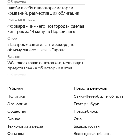
Общество
Влюби в себя инвестора: истории
компаний, разместивших облигации
РБК и МСП Банк
Форвард «Нижнего Новгорода» сделал
хет-трик за 14 минут в Первой лиге
Спорт
«Газпром» заметил антирекорд по
объему запасов газа в Европе
Бизнес
WSJ рассказала о находках, меняющих
представление об истории Китая
Общество
Иран атаковал ракетами танкер
эмиратской госнефтекомпании
Рубрики
Новости регионов
Политика
Политика
Санкт-Петербург и область
Российские военные ударили по целям
Экономика
Екатеринбург
в портах Николаев и Одесса
Общество
Новосибирск
Политика
В Болгарии назвали упавший
Бизнес
Омск
беспилотник украинским
Технологии и медиа
Башкортостан
Политика
Финансы
Вологодская область
Что нового построят на Ходынском