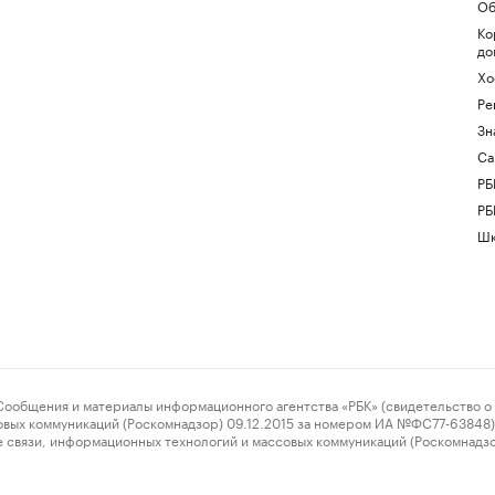
Об
Ко
до
Хо
Ре
Зн
Са
РБ
РБ
Шк
ения и материалы информационного агентства «РБК» (свидетельство о 
овых коммуникаций (Роскомнадзор) 09.12.2015 за номером ИА №ФС77-63848) 
 связи, информационных технологий и массовых коммуникаций (Роскомнадз