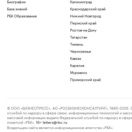
поле
Биографии
Калининград
РБК и Stone
База знаний
Краснодарский край
Гастрогиды по России: от аутентичных
РБК Образование
Нижний Новгород
ферм и ресторанов до отелей
Пермский край
РБК и РСХБ
Ростов-на-Дону
«Балтика» обыграла «Крылья Советов»
в матче РПЛ
Татарстан
Спорт
Тюмень
Евросоюз нарастил импорт
Черноземье
российского СПГ
Кавказ
Экономика
Карелия
Вучич пообещал сделать все для
помощи Украине на «европейском
Мурманск
пути»
Приморский край
Политика
Загрузить еще
© ООО «БИЗНЕСПРЕСС», АО «РОСБИЗНЕСКОНСАЛТИНГ», 1995–2026. Сообщ
службой по надзору в сфере связи, информационных технологий и масс
массовой информации выдано Федеральной службой по надзору в сфере
пометкой «РБК».
letters@rbc.ru
18+
Владельцем сайта является информационное агентство «РБК».