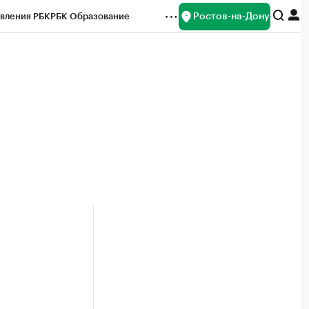
Ростов-на-Дону
вления РБК
РБК Образование
редитные рейтинги
Франшизы
Газета
ок наличной валюты