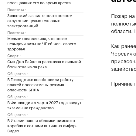
посещавших его во время ареста
Политика
Пожар на 
Зеленский заявил о почти полном
отсутствии целых тепловых
полность
электростанций
области. 
Политика
Мельникова заявила, что после
невыдачи визы на ЧЕ ей жаль своего
Как ране
здоровья
Черевички
Спорт
присвоена
Сын Джо Байдена рассказал о сильной
боли отца из-за рака
задейство
Общество
В Геленджике возобновили работу
Причина 
пляжей после отмены режима
опасности БПЛА
Общество
В Финляндии с марта 2027 года введут
экзамен на гражданство
Общество
В Италии нашли обломки римского
корабля с сотнями античных амфор.
Видео