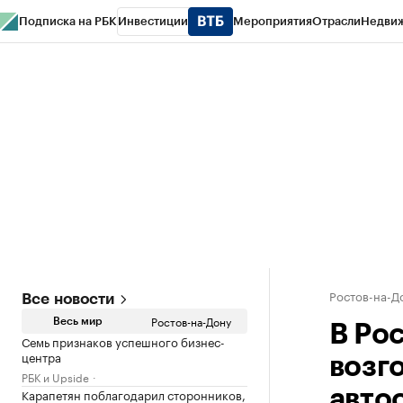
Подписка на РБК
Инвестиции
Мероприятия
Отрасли
Недви
РБК Курсы
РБК Life
Тренды
Визионеры
Национальные проекты
Горо
Спецпроекты СПб
Конференции СПб
Спецпроекты
Проверка конт
Ростов-на-Д
Все новости
Ростов-на-Дону
Весь мир
В Ро
Семь признаков успешного бизнес-
центра
возг
РБК и Upside
Карапетян поблагодарил сторонников,
авто