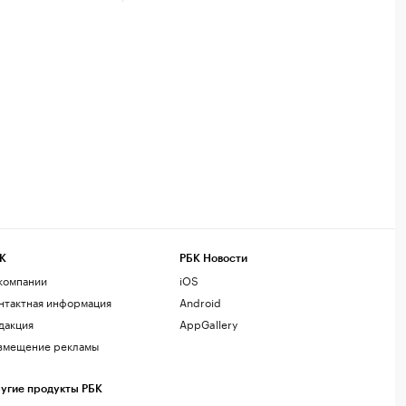
К
РБК Новости
компании
iOS
нтактная информация
Android
дакция
AppGallery
змещение рекламы
угие продукты РБК