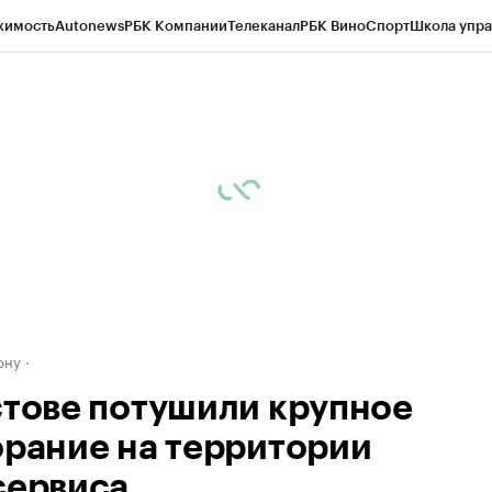
жимость
Autonews
РБК Компании
Телеканал
РБК Вино
Спорт
Школа упра
д
Стиль
Крипто
РБК Бизнес-среда
Дискуссионный клуб
Исследования
К
рагентов
Политика
Экономика
Бизнес
Технологии и медиа
Финансы
Рын
ону
стове потушили крупное
орание на территории
сервиса