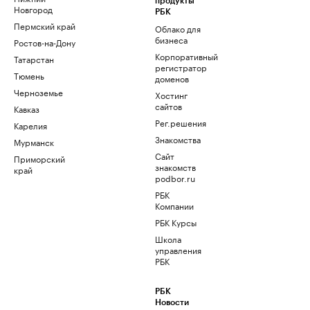
продукты
Новгород
РБК
Пермский край
Облако для
бизнеса
Ростов-на-Дону
Корпоративный
Татарстан
регистратор
Тюмень
доменов
Черноземье
Хостинг
сайтов
Кавказ
Рег.решения
Карелия
Знакомства
Мурманск
Сайт
Приморский
знакомств
край
podbor.ru
РБК
Компании
РБК Курсы
Школа
управления
РБК
РБК
Новости