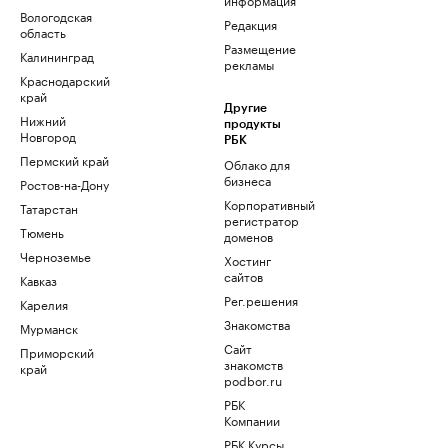
Вологодская
Редакция
область
Размещение
Калининград
рекламы
Краснодарский
край
Другие
Нижний
продукты
Новгород
РБК
Пермский край
Облако для
бизнеса
Ростов-на-Дону
Корпоративный
Татарстан
регистратор
Тюмень
доменов
Черноземье
Хостинг
сайтов
Кавказ
Рег.решения
Карелия
Знакомства
Мурманск
Сайт
Приморский
знакомств
край
podbor.ru
РБК
Компании
РБК Курсы