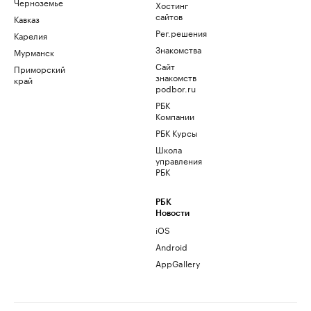
Черноземье
Хостинг
сайтов
Кавказ
Рег.решения
Карелия
Знакомства
Мурманск
Сайт
Приморский
знакомств
край
podbor.ru
РБК
Компании
РБК Курсы
Школа
управления
РБК
РБК
Новости
iOS
Android
AppGallery