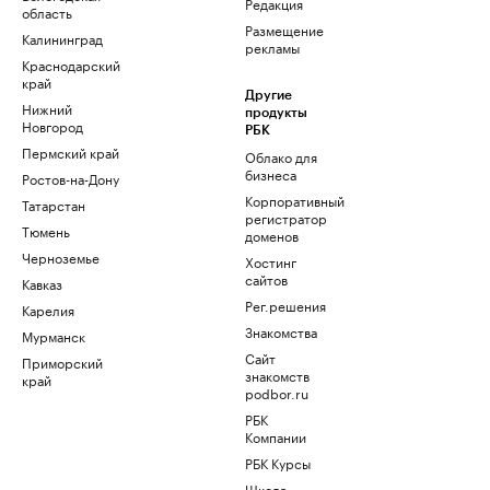
Редакция
область
Размещение
Калининград
рекламы
Краснодарский
край
Другие
Нижний
продукты
Новгород
РБК
Пермский край
Облако для
бизнеса
Ростов-на-Дону
Корпоративный
Татарстан
регистратор
Тюмень
доменов
Черноземье
Хостинг
сайтов
Кавказ
Рег.решения
Карелия
Знакомства
Мурманск
Сайт
Приморский
знакомств
край
podbor.ru
РБК
Компании
РБК Курсы
Школа