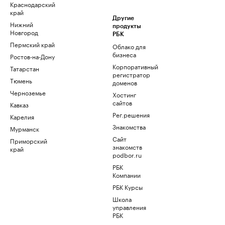
Краснодарский
край
Другие
Нижний
продукты
Новгород
РБК
Пермский край
Облако для
бизнеса
Ростов-на-Дону
Корпоративный
Татарстан
регистратор
Тюмень
доменов
Черноземье
Хостинг
сайтов
Кавказ
Рег.решения
Карелия
Знакомства
Мурманск
Сайт
Приморский
знакомств
край
podbor.ru
РБК
Компании
РБК Курсы
Школа
управления
РБК