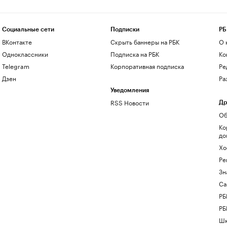
Социальные сети
Подписки
РБ
ВКонтакте
Скрыть баннеры на РБК
О 
Одноклассники
Подписка на РБК
Ко
Telegram
Корпоративная подписка
Ре
Дзен
Ра
Уведомления
RSS Новости
Др
Об
Ко
до
Хо
Ре
Зн
Са
РБ
РБ
Шк