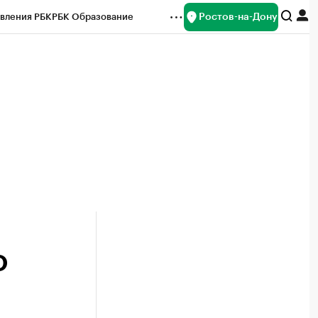
Ростов-на-Дону
вления РБК
РБК Образование
редитные рейтинги
Франшизы
Газета
ок наличной валюты
О