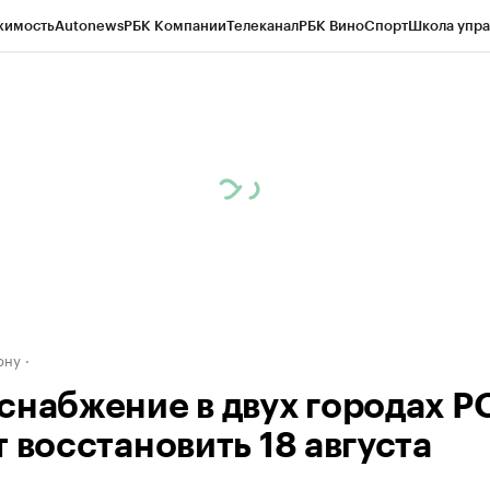
жимость
Autonews
РБК Компании
Телеканал
РБК Вино
Спорт
Школа упра
д
Стиль
Крипто
РБК Бизнес-среда
Дискуссионный клуб
Исследования
К
рагентов
Политика
Экономика
Бизнес
Технологии и медиа
Финансы
Рын
ону
снабжение в двух городах Р
 восстановить 18 августа