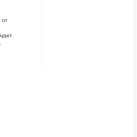
 от
будет
.