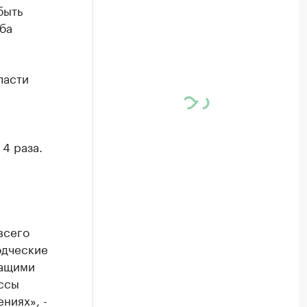
быть
ба
ласти
4 раза.
всего
одческие
жащими
ссы
ниях», -