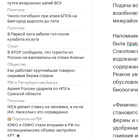
сутки воздушных целей ВСУ
Подача в
Политика
возобновл
Число погибших при атаке БПЛА на
межрайон
Белгород выросло до пяти
Политика
В Первой лиге забили гол после
Напомним
кульбита из аута
была
при
Спорт
Соколовс
В АТОР сообщили, что туристы из
России не жаловались на пляжи Аланьи
водоканал
Общество
содержан
Как работает крупнейшая товарно-
Резкое у
сырьевая биржа страны
обусловл
РБК и Петербургская Биржа
Армия России ударила по НПЗ в
биологич
Сумской области
Политика
«Физичес
IKEA делает ставку на человека, а не на
становят
ИИ. Насколько это оправданно
Подписка на РБК
фермы и 
ЮФО и СКФО стали вторыми в РФ по
удобрени
потенциальному объему застройки
гниения и
КРТ