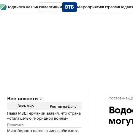
Подписка на РБК
Инвестиции
Мероприятия
Отрасли
Недви
РБК Курсы
РБК Life
Тренды
Визионеры
Национальные проекты
Горо
Спецпроекты СПб
Конференции СПб
Спецпроекты
Проверка конт
Ростов-на-Д
Все новости
Ростов-на-Дону
Весь мир
Водо
Глава МВД Германии заявил, что страна
«стала целью гибридной войны»
могут
Политика
Минобороны назвало число сбитых за