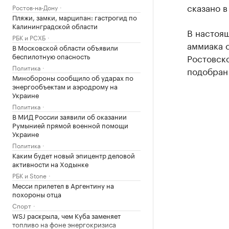
сказано 
Ростов-на-Дону
Пляжи, замки, марципан: гастрогид по
Калининградской области
В настоящ
РБК и РСХБ
аммиака 
В Московской области объявили
беспилотную опасность
Ростовско
Политика
подобран 
Минобороны сообщило об ударах по
энергообъектам и аэродрому на
Украине
Политика
В МИД России заявили об оказании
Румынией прямой военной помощи
Украине
Политика
Каким будет новый эпицентр деловой
активности на Ходынке
РБК и Stone
Месси прилетел в Аргентину на
похороны отца
Спорт
WSJ раскрыла, чем Куба заменяет
топливо на фоне энергокризиса