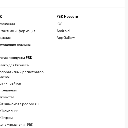
К
РБК Новости
компании
iOS
нтактная информация
Android
дакция
AppGallery
змещение рекламы
угие продукты РБК
лако для бизнеса
рпоративный регистратор
менов
стинг сайтов
г.решения
акомства
йт знакомств podbor.ru
К Компании
К Курсы
ола управления РБК