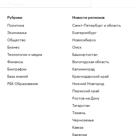
Политика
Подросток стал жертвой мошенников.
План для родителей в первые 24 часа
Рубрики
Новости регионов
Подписка на РБК
Политика
Санкт-Петербург и область
Минобороны сообщило о взятии
Экономика
Екатеринбург
Васютинского и Торецкого в ДНР
Общество
Новосибирск
Политика
В Сеуте оценили число оставшихся
Бизнес
Омск
нелегальных мигрантов из Марокко
Технологии и медиа
Башкортостан
Общество
Финансы
Вологодская область
В Британии изменили энергопроект на
£430 млн из-за «могилы» эльфа Добби
Биографии
Калининград
Экономика
База знаний
Краснодарский край
РБК Образование
Нижний Новгород
Загрузить еще
Пермский край
Ростов-на-Дону
Татарстан
Тюмень
Черноземье
Кавказ
Карелия