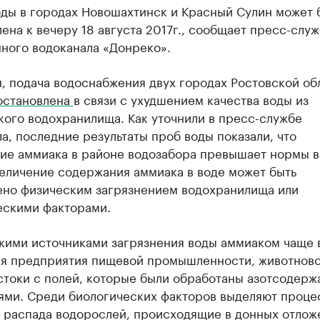
оды в городах Новошахтинск и Красный Сулин может 
ена к вечеру 18 августа 2017г., сообщает пресс-служ
ного водоканала «Донреко».
, подача водоснабжения двух городах Ростовской об
остановлена
в связи с ухудшением качества воды из
кого водохранилища. Как уточнили в пресс-службе
а, последние результаты проб воды показали, что
ие аммиака в районе водозабора превышает нормы в 
величение содержания аммиака в воде может быть
ено физическим загрязнением водохранилища или
ескими факторами.
кими источниками загрязнения воды аммиаком чаще 
ся предприятия пищевой промышленности, животнов
стоки с полей, которые были обработаны азотсодер
ями. Среди биологических факторов выделяют проце
 распада водорослей, происходящие в донных отложе