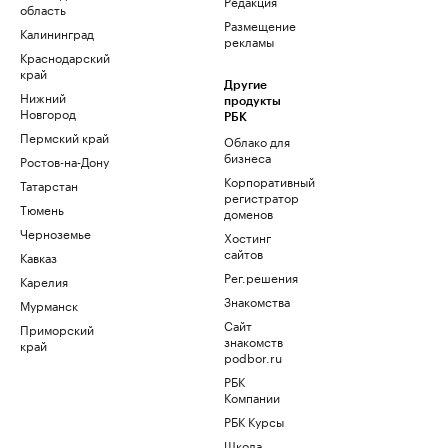
Редакция
область
Размещение
Калининград
рекламы
Краснодарский
край
Другие
Нижний
продукты
Новгород
РБК
Пермский край
Облако для
бизнеса
Ростов-на-Дону
Корпоративный
Татарстан
регистратор
Тюмень
доменов
Черноземье
Хостинг
сайтов
Кавказ
Рег.решения
Карелия
Знакомства
Мурманск
Сайт
Приморский
знакомств
край
podbor.ru
РБК
Компании
РБК Курсы
Школа