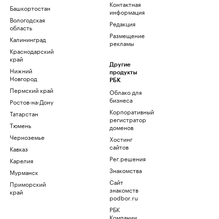
Контактная
Башкортостан
информация
Вологодская
Редакция
область
Размещение
Калининград
рекламы
Краснодарский
край
Другие
Нижний
продукты
Новгород
РБК
Пермский край
Облако для
бизнеса
Ростов-на-Дону
Корпоративный
Татарстан
регистратор
Тюмень
доменов
Черноземье
Хостинг
сайтов
Кавказ
Рег.решения
Карелия
Знакомства
Мурманск
Сайт
Приморский
знакомств
край
podbor.ru
РБК
Компании