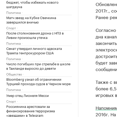
бюджет, чтобы избежать нового
Обновленн
шатдауна
2017г., с
Политика
Ранее рек
Матч звезд на Кубке Овечкина
завершился вничью
Спорт
Согласно
После столкновения дрона с НПЗ в
дна канал
Ливии произошла утечка
закончить
Политика
Сенат утвердил личного адвоката
электросн
Трампа генпрокурором США
достроить
Политика
будет зав
Число погибших при стрельбе в школе
в Таиланде выросло до девяти
сообщени
Общество
Bloomberg узнал об ограничении
Также с в
Турцией прохода судов в Черном море
более 6,5
Политика
игровых в
Умер отец Лионеля Месси
Спорт
Россиянина арестовали за
Напомни
финансирование терроризма
2016г. На
«звездами» в Telegram