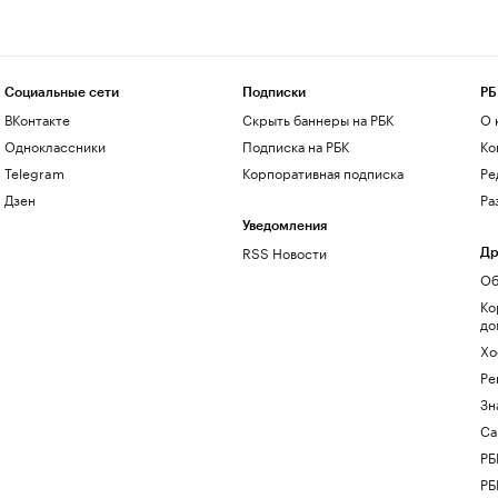
Социальные сети
Подписки
РБ
ВКонтакте
Скрыть баннеры на РБК
О 
Одноклассники
Подписка на РБК
Ко
Telegram
Корпоративная подписка
Ре
Дзен
Ра
Уведомления
RSS Новости
Др
Об
Ко
до
Хо
Ре
Зн
Са
РБ
РБ