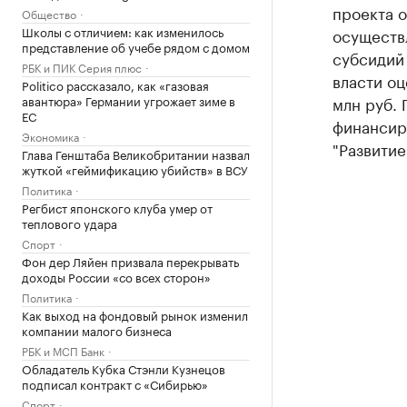
проекта о
Общество
Школы с отличием: как изменилось
осуществл
представление об учебе рядом с домом
субсидий
РБК и ПИК Серия плюс
власти оц
Politico рассказало, как «газовая
авантюра» Германии угрожает зиме в
млн руб. 
ЕС
финансир
Экономика
"Развитие
Глава Генштаба Великобритании назвал
жуткой «геймификацию убийств» в ВСУ
Политика
Регбист японского клуба умер от
теплового удара
Спорт
Фон дер Ляйен призвала перекрывать
доходы России «со всех сторон»
Политика
Как выход на фондовый рынок изменил
компании малого бизнеса
РБК и МСП Банк
Обладатель Кубка Стэнли Кузнецов
подписал контракт с «Сибирью»
Спорт