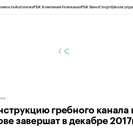
жимость
Autonews
РБК Компании
Телеканал
РБК Вино
Спорт
Школа упра
д
Стиль
Крипто
РБК Бизнес-среда
Дискуссионный клуб
Исследования
К
рагентов
Политика
Экономика
Бизнес
Технологии и медиа
Финансы
Рын
ону
нструкцию гребного канала 
ове завершат в декабре 2017г