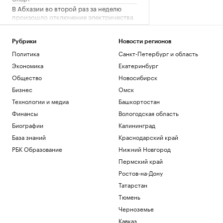
В Абхазии во второй раз за неделю
произошло отключение электричества
Общество
Как работает крупнейшая товарно-
Рубрики
Новости регионов
сырьевая биржа страны
Политика
Санкт-Петербург и область
РБК и Петербургская Биржа
Экономика
Екатеринбург
Двух девочек после атаки БПЛА под
Геленджиком доставили в больницу
Общество
Новосибирск
Москвы
Бизнес
Омск
Политика
Технологии и медиа
Башкортостан
Жить как итальянская бабушка: что
такое нонна-максинг
Финансы
Вологодская область
Общество
Биографии
Калининград
База знаний
Краснодарский край
Загрузить еще
РБК Образование
Нижний Новгород
Пермский край
Ростов-на-Дону
Татарстан
Тюмень
Черноземье
Кавказ