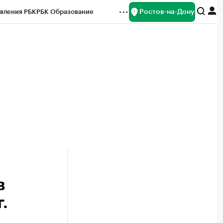
Ростов-на-Дону
вления РБК
РБК Образование
редитные рейтинги
Франшизы
Газета
ок наличной валюты
в
.