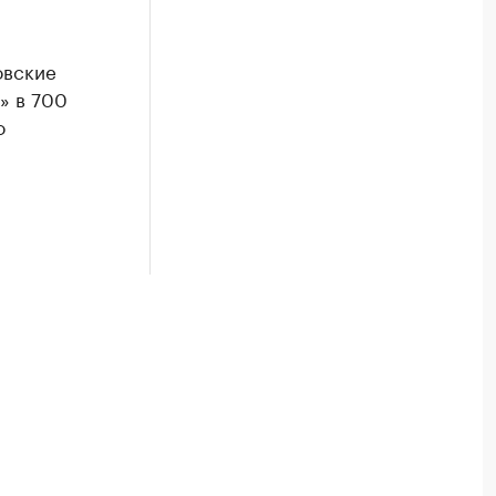
овские
» в 700
о