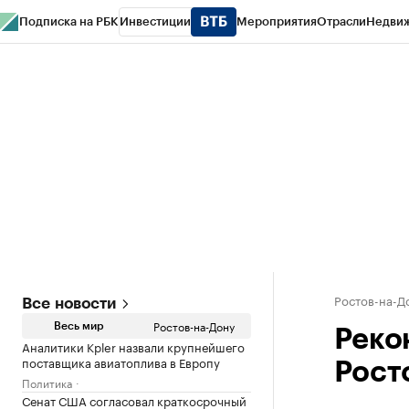
Подписка на РБК
Инвестиции
Мероприятия
Отрасли
Недви
РБК Курсы
РБК Life
Тренды
Визионеры
Национальные проекты
Горо
Спецпроекты СПб
Конференции СПб
Спецпроекты
Проверка конт
Ростов-на-Д
Все новости
Ростов-на-Дону
Весь мир
Реко
Аналитики Kpler назвали крупнейшего
поставщика авиатоплива в Европу
Рост
Политика
Сенат США согласовал краткосрочный