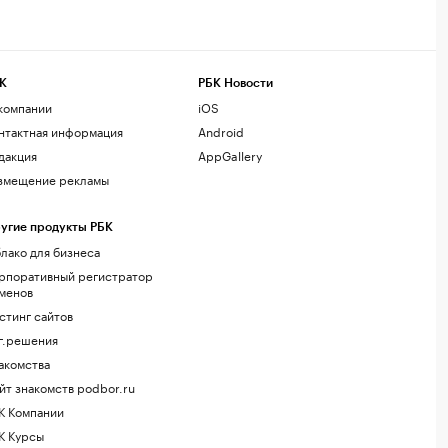
К
РБК Новости
компании
iOS
нтактная информация
Android
дакция
AppGallery
змещение рекламы
угие продукты РБК
лако для бизнеса
рпоративный регистратор
менов
стинг сайтов
г.решения
акомства
йт знакомств podbor.ru
К Компании
К Курсы