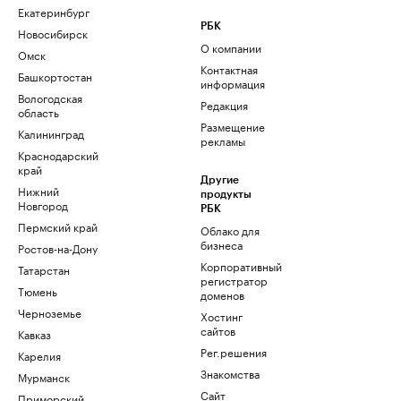
Екатеринбург
РБК
Новосибирск
О компании
Омск
Контактная
Башкортостан
информация
Вологодская
Редакция
область
Размещение
Калининград
рекламы
Краснодарский
край
Другие
Нижний
продукты
Новгород
РБК
Пермский край
Облако для
бизнеса
Ростов-на-Дону
Корпоративный
Татарстан
регистратор
Тюмень
доменов
Черноземье
Хостинг
сайтов
Кавказ
Рег.решения
Карелия
Знакомства
Мурманск
Сайт
Приморский