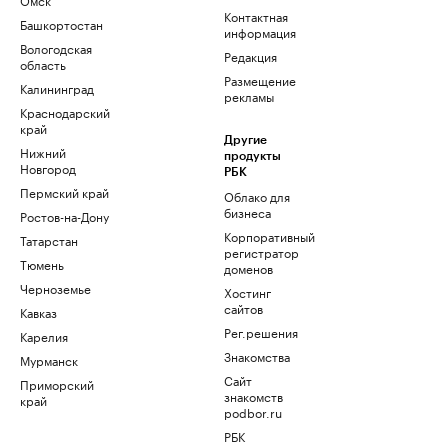
Контактная
Башкортостан
информация
Вологодская
Редакция
область
Размещение
Калининград
рекламы
Краснодарский
край
Другие
Нижний
продукты
Новгород
РБК
Пермский край
Облако для
бизнеса
Ростов-на-Дону
Корпоративный
Татарстан
регистратор
Тюмень
доменов
Черноземье
Хостинг
сайтов
Кавказ
Рег.решения
Карелия
Знакомства
Мурманск
Сайт
Приморский
знакомств
край
podbor.ru
РБК