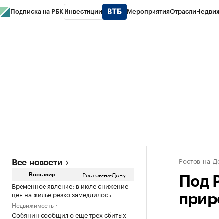
Подписка на РБК
Инвестиции
Мероприятия
Отрасли
Недви
РБК Курсы
РБК Life
Тренды
Визионеры
Национальные проекты
Горо
Спецпроекты СПб
Конференции СПб
Спецпроекты
Проверка конт
Ростов-на-Д
Все новости
Ростов-на-Дону
Весь мир
Под 
Временное явление: в июле снижение
цен на жилье резко замедлилось
прир
Недвижимость
Собянин сообщил о еще трех сбитых