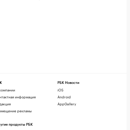
К
РБК Новости
компании
iOS
нтактная информация
Android
дакция
AppGallery
змещение рекламы
угие продукты РБК