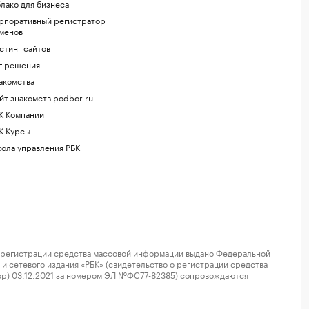
лако для бизнеса
рпоративный регистратор
менов
стинг сайтов
г.решения
акомства
йт знакомств podbor.ru
К Компании
К Курсы
ола управления РБК
регистрации средства массовой информации выдано Федеральной
и сетевого издания «РБК» (свидетельство о регистрации средства
ор) 03.12.2021 за номером ЭЛ №ФС77-82385) сопровождаются