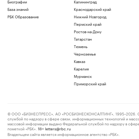
Биографии
Калининград
Политика
База знаний
Краснодарский край
Число закрытых за ночь российских
РБК Образование
Нижний Новгород
аэропортов выросло до восьми
Пермский край
Политика
Залужный заявил, что Киев исчерпал
Ростов-на-Дону
ресурс вооружений в конфликте
Татарстан
Политика
Тюмень
Лантратова заявила, что судьба более
Черноземье
300 курян неизвестна после вторжения
Политика
Кавказ
На подлете к Москве сбили три
Карелия
беспилотника
Мурманск
Политика
Приморский край
В Грузии назвали причину полного
блэкаута в стране
Общество
Загрузить еще
© ООО «БИЗНЕСПРЕСС», АО «РОСБИЗНЕСКОНСАЛТИНГ», 1995–2026. Сообщ
службой по надзору в сфере связи, информационных технологий и масс
массовой информации выдано Федеральной службой по надзору в сфере
пометкой «РБК».
letters@rbc.ru
18+
Владельцем сайта является информационное агентство «РБК».