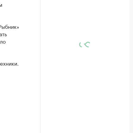
м
Рыбник»
ать
ыло
техники.