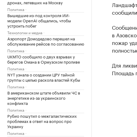
дронах, летевших на Москву
Ландшафт
Политика
сообщили
Вышедшие из-под контроля ИИ-
модели OpenAI общались, чтобы
устроить побег
Сообщени
Технологии и медиа
в Азовско
Аэропорт Домодедово перешел на
пожар уда
обслуживание рейсов по согласованию
полностью
Политика
UKMTO сообщило о двух взрывах у
берегов Омана в Ормузском проливе
Для ликви
Политика
Площадь 
NYT узнала о создании ЦРУ тайной
группы с целью раскола властей Кубы
Политика
В американском штате объявили ЧС в
энергетике из-за украинского
конфликта
Политика
Рубио пошутил о межгалактических
проблемах в ответ на вопрос про
Украину
Политика