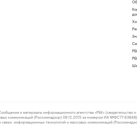
Об
Ко
до
Хо
Ре
Зн
Са
РБ
РБ
Шк
ения и материалы информационного агентства «РБК» (свидетельство о 
овых коммуникаций (Роскомнадзор) 09.12.2015 за номером ИА №ФС77-63848) 
 связи, информационных технологий и массовых коммуникаций (Роскомнадз