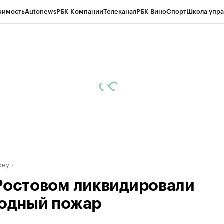
жимость
Autonews
РБК Компании
Телеканал
РБК Вино
Спорт
Школа упра
д
Стиль
Крипто
РБК Бизнес-среда
Дискуссионный клуб
Исследования
К
рагентов
Политика
Экономика
Бизнес
Технологии и медиа
Финансы
Рын
ону
Ростовом ликвидировали
одный пожар