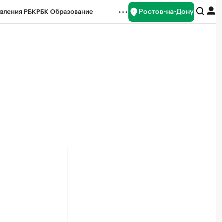
Ростов-на-Дону
вления РБК
РБК Образование
редитные рейтинги
Франшизы
Газета
ок наличной валюты