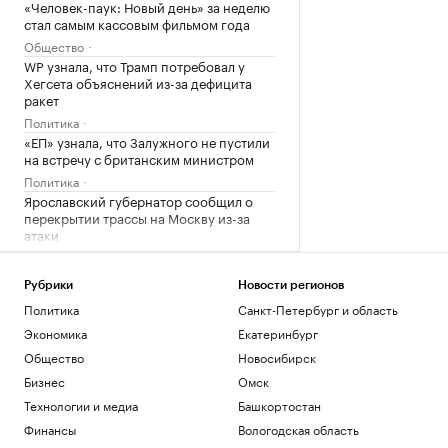
«Человек-паук: Новый день» за неделю
стал самым кассовым фильмом года
Общество
WP узнала, что Трамп потребовал у
Хегсета объяснений из-за дефицита
ракет
Политика
«ЕП» узнала, что Залужного не пустили
на встречу с британским министром
Политика
Ярославский губернатор сообщил о
перекрытии трассы на Москву из-за
атаки
Политика
Мирный житель и боец «Орлана»
Рубрики
Новости регионов
ранены при атаке на Белгородскую
Политика
Санкт-Петербург и область
область
Политика
Экономика
Екатеринбург
Трамп объяснил, почему предпочитает
Общество
Новосибирск
сделку с Ираном войне
Бизнес
Омск
Политика
Технологии и медиа
Башкортостан
Киев раскрыл «колоссальную сумму»
бюджетной помощи от Запада с 2022
Финансы
Вологодская область
года