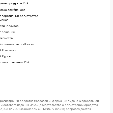
угие продукты РБК
лако для бизнеса
рпоративный регистратор
менов
стинг сайтов
г.решения
акомства
йт знакомств podbor.ru
К Компании
К Курсы
ола управления РБК
регистрации средства массовой информации выдано Федеральной
и сетевого издания «РБК» (свидетельство о регистрации средства
ор) 03.12.2021 за номером ЭЛ №ФС77-82385) сопровождаются