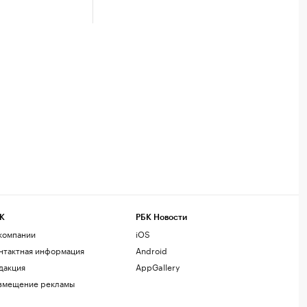
К
РБК Новости
компании
iOS
нтактная информация
Android
дакция
AppGallery
змещение рекламы