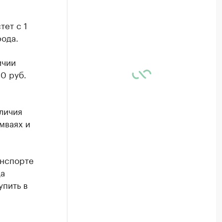
ет с 1
ода.
ичии
0 руб.
личия
мваях и
анспорте
да
упить в