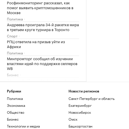
Росфинмониторинг рассказал, как
помог выявить криптомошенников в
Москве
Политика
Андреева проиграла 34-й ракетке мира
в третьем круге турнира в Торонто
Спорт
РПЦ ответила на призыв уйти из
Африки
Политика
Минпромторг сообщил об изучении
властями идей по поддержке селлеров
WB
Бизнес
Александр Усик заявил, что у него есть
«два варианта» для прощального боя
Спорт
Рубрики
Новости регионов
Что такое медленная жизнь и какую
Политика
Санкт-Петербург и область
роль в этом играет дерево
Экономика
Екатеринбург
РБК и Старквуд
Общество
Новосибирск
Метеоролог рассказала о погоде в
Москве на выходных
Бизнес
Омск
Общество
Технологии и медиа
Башкортостан