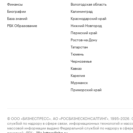
Глава ВЦИОМ объяснил, почему
Финансы
Вологодская область
абитуриенты стали прагматичнее
Биографии
Калининград
Общество
База знаний
Краснодарский край
Власти США поддержали Свято-
Троицкий монастырь РПЦЗ в борьбе с
РБК Образование
Нижний Новгород
ветряками
Пермский край
Общество
Ростов-на-Дону
Трамп обжалует запрет на
Татарстан
строительство бального зала в Белом
доме
Тюмень
Политика
Черноземье
Как выглядит портрет абитуриента в
Кавказ
2026 году. Видео РБК
Карелия
Общество
В США рассказали, как помогли
Мурманск
снарядам из Сербии попасть на
Приморский край
Украину
Политика
Загрузить еще
© ООО «БИЗНЕСПРЕСС», АО «РОСБИЗНЕСКОНСАЛТИНГ», 1995–2026. Сообщ
службой по надзору в сфере связи, информационных технологий и масс
массовой информации выдано Федеральной службой по надзору в сфере
пометкой «РБК».
letters@rbc.ru