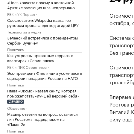
«Ноев ковчег»: почему в восточной
Арктике эволюция шла непрерывно
РБК и УК Первая
Стоимость
Сооснователь Wikipedia назвал ее
октября, 
рупором пропаганды под эгидой ЦРУ
Технологии и медиа
Система 
Зеленский встретился с президентом
Сербии Вучичем
транспорт
Политика
Без тран
Как устроены приватные террасы в
квартирах «Серии плюс»
Стоимость
РБК и ПИК Серия плюс
Экс-президент Финляндии усомнился в
транспорт
сценарии нападения России на НАТО
троллейбу
Политика
Глава «Эксмо» назвал книгу, которая
поможет стать «лучшей версией себя»
Впервые 
Ростова
р
РАДИО
Общество
Виталий К
Мадьяр ответил на вопрос, останется
силу еще 
ли «Росатом» подрядчиком на
«Пакш-2»
Политика