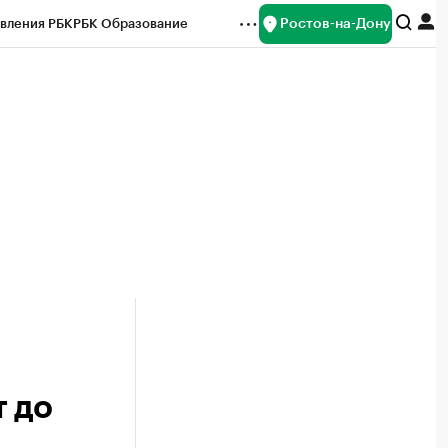
Ростов-на-Дону
вления РБК
РБК Образование
редитные рейтинги
Франшизы
Газета
ок наличной валюты
 до