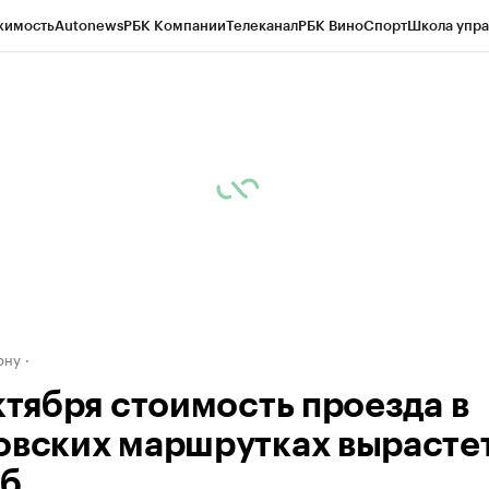
жимость
Autonews
РБК Компании
Телеканал
РБК Вино
Спорт
Школа упра
д
Стиль
Крипто
РБК Бизнес-среда
Дискуссионный клуб
Исследования
К
рагентов
Политика
Экономика
Бизнес
Технологии и медиа
Финансы
Рын
ону
октября стоимость проезда в
овских маршрутках вырастет
б.