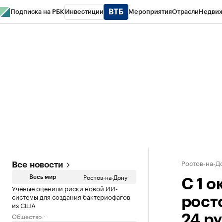
Подписка на РБК
Инвестиции
Мероприятия
Отрасли
Недви
РБК Курсы
РБК Life
Тренды
Визионеры
Национальные проекты
Горо
Спецпроекты СПб
Конференции СПб
Спецпроекты
Проверка конт
Ростов-на-Д
Все новости
Ростов-на-Дону
Весь мир
С 1 
Ученые оценили риски новой ИИ-
системы для создания бактериофагов
рост
из США
Общество
24 ру