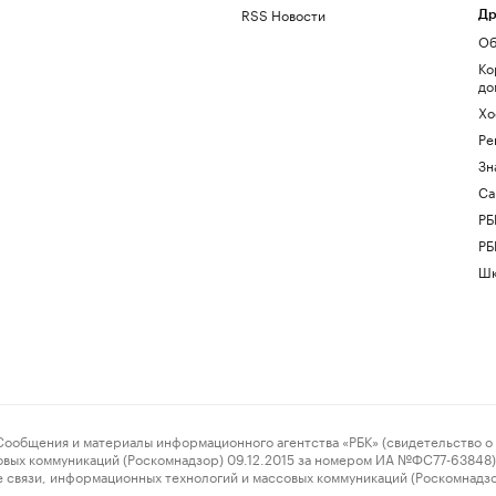
RSS Новости
Др
Об
Ко
до
Хо
Ре
Зн
Са
РБ
РБ
Шк
ения и материалы информационного агентства «РБК» (свидетельство о 
овых коммуникаций (Роскомнадзор) 09.12.2015 за номером ИА №ФС77-63848) 
 связи, информационных технологий и массовых коммуникаций (Роскомнадз