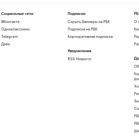
Социальные сети
Подписки
РБ
ВКонтакте
Скрыть баннеры на РБК
О 
Одноклассники
Подписка на РБК
Ко
Telegram
Корпоративная подписка
Ре
Дзен
Ра
Уведомления
RSS Новости
Др
Об
Ко
до
Хо
Ре
Зн
Са
РБ
РБ
Шк