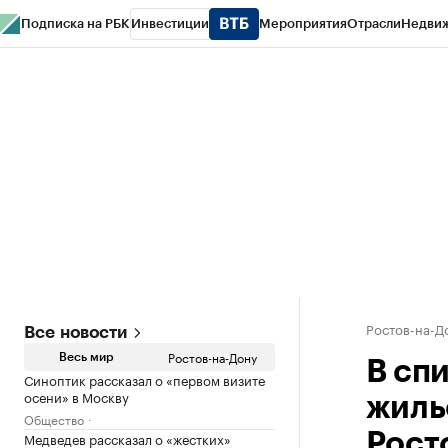
Подписка на РБК
Инвестиции
Мероприятия
Отрасли
Недви
РБК Курсы
РБК Life
Тренды
Визионеры
Национальные проекты
Горо
Спецпроекты СПб
Конференции СПб
Спецпроекты
Проверка конт
Ростов-на-Д
Все новости
Ростов-на-Дону
Весь мир
В сп
Синоптик рассказал о «первом визите
осени» в Москву
жиль
Общество
Медведев рассказал о «жестких»
Рост