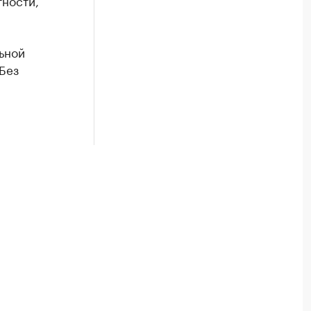
тности,
льной
Без