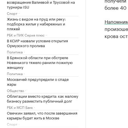
получили 
возвращение Валиевой и Трусовой на
более 40 
турниры ISU
Спорт
Жизнь с видом на пруд или реку:
Напомни
подборка жилья у набережных и
произошел
пляжей
крова ост
РБК и ПИК Серия плюс
В КСИР назвали условие открытия
Ормузского пролива
Политика
В Брянской области при обстреле
Новенького тяжело ранили пожилую
женщину
Политика
Москвичей предупредили о спаде
жары
Общество
Облигации вместо кредита: как малому
бизнесу разместить публичный долг
РБК и МСП Банк
Овечкин заявил, что после завершения
карьеры будет жить в Москве
Спорт