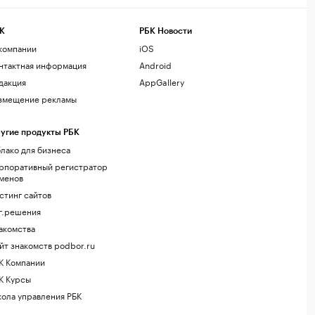
К
РБК Новости
компании
iOS
нтактная информация
Android
дакция
AppGallery
змещение рекламы
угие продукты РБК
лако для бизнеса
рпоративный регистратор
менов
стинг сайтов
г.решения
акомства
йт знакомств podbor.ru
К Компании
К Курсы
ола управления РБК