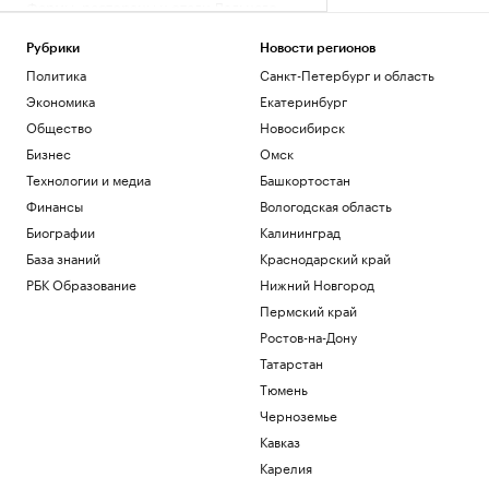
Фермы, рестораны и отели Дальнего
Востока. Гастрогид
РБК и РСХБ
Рубрики
Новости регионов
У побережья Турции обнаружили
Политика
Санкт-Петербург и область
неизвестный беспилотник
Экономика
Екатеринбург
Политика
Общество
Новосибирск
«Арсенал» совершил один из самых
дорогих трансферов в своей истории
Бизнес
Омск
Спорт
Технологии и медиа
Башкортостан
Премьер Болгарии сообщил о взрыве
Финансы
Вологодская область
беспилотника рядом с газопроводом
Биографии
Калининград
Политика
База знаний
Краснодарский край
Развожаев сообщил подробности двух
атак ВСУ на Севастополь
РБК Образование
Нижний Новгород
Политика
Пермский край
Ростов-на-Дону
Загрузить еще
Татарстан
Тюмень
Черноземье
Кавказ
Карелия