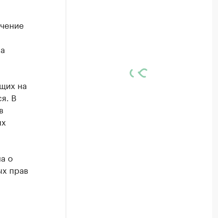
учение
ра
щих на
я. В
в
ых
а о
ых прав