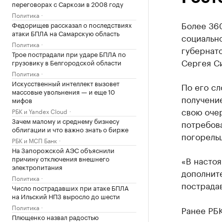
переговорах с Саркози в 2008 году
Политика
Более 36
Федорищев рассказал о последствиях
атаки БПЛА на Самарскую область
социально
Политика
губернато
Трое пострадали при ударе БПЛА по
Сергея С
грузовику в Белгородской области
Политика
Искусственный интеллект вызовет
По его сл
массовые увольнения — и еще 10
получени
мифов
свою очер
РБК и Yandex Cloud
Зачем малому и среднему бизнесу
потребов
облигации и что важно знать о бирже
погорель
РБК и МСП Банк
На Запорожской АЭС объяснили
причину отключения внешнего
«В настоя
электропитания
дополнит
Политика
пострадав
Число пострадавших при атаке БПЛА
на Ильский НПЗ выросло до шести
Политика
Ранее РБ
Плющенко назвал радостью