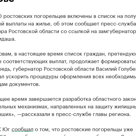
0 ростовских погорельцев включены в список на пол
й выплаты на жилье, об этом сообщает пресс-служба
ра Ростовской области со ссылкой на замгубернато
идаша.
овам, в настоящее время список граждан, претендую
е соответствующих выплат, продолжает формироватьс
едь, губернатор Ростовской области Василий Голубе
ал ускорить процедуры оформления всех необходим
цам документов.
щее время завершается разработка областного закон
ельных механизмах, направленных на защиту жилищн
ших», —рассказали в пресс-службе главы региона.
К Юг
сообщал
о том, что ростовские погорельцы уже