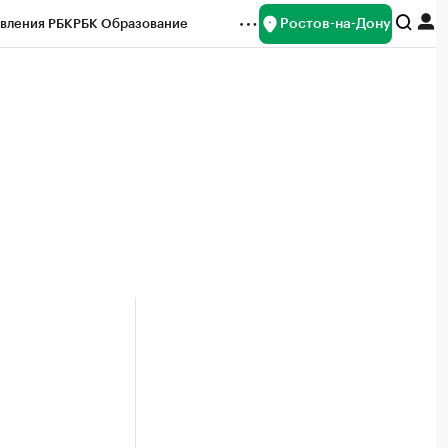
Ростов-на-Дону
вления РБК
РБК Образование
редитные рейтинги
Франшизы
Газета
ок наличной валюты