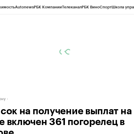
жимость
Autonews
РБК Компании
Телеканал
РБК Вино
Спорт
Школа упра
д
Стиль
Крипто
РБК Бизнес-среда
Дискуссионный клуб
Исследования
К
рагентов
Политика
Экономика
Бизнес
Технологии и медиа
Финансы
Рын
ону
исок на получение выплат на
е включен 361 погорелец в
ове