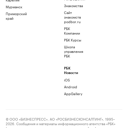
Знакомства
Мурманск
Сайт
Приморский
знакомств
край
podbor.ru
РБК
Компании
РБК Курсы
Школа
управления
РБК
РБК
Новости
iOS
Android
AppGallery
© ООО «БИЗНЕСПРЕСС», АО «РОСБИЗНЕСКОНСАЛТИНГ», 1995–
2026. Сообщения и материалы информационного агентства «РБК»
(свидетельство о регистрации средства массовой информации