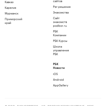
сайтов
Кавказ
Рег.решения
Карелия
Знакомства
Мурманск
Сайт
Приморский
знакомств
край
podbor.ru
РБК
Компании
РБК Курсы
Школа
управления
РБК
РБК
Новости
iOS
Android
AppGallery
© ООО «БИЗНЕСПРЕСС», АО «РОСБИЗНЕСКОНСАЛТИНГ», 1995–