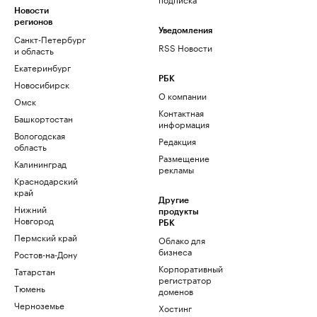
Новости
регионов
Уведомления
Санкт-Петербург
RSS Новости
и область
Екатеринбург
РБК
Новосибирск
О компании
Омск
Контактная
Башкортостан
информация
Вологодская
Редакция
область
Размещение
Калининград
рекламы
Краснодарский
край
Другие
Нижний
продукты
Новгород
РБК
Пермский край
Облако для
бизнеса
Ростов-на-Дону
Корпоративный
Татарстан
регистратор
Тюмень
доменов
Черноземье
Хостинг