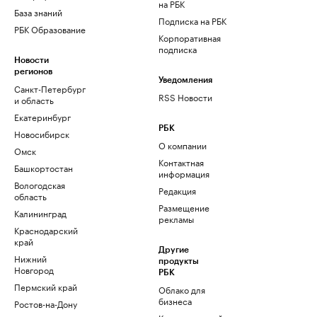
на РБК
База знаний
Подписка на РБК
РБК Образование
Корпоративная
подписка
Новости
регионов
Уведомления
Санкт-Петербург
RSS Новости
и область
Екатеринбург
РБК
Новосибирск
О компании
Омск
Контактная
Башкортостан
информация
Вологодская
Редакция
область
Размещение
Калининград
рекламы
Краснодарский
край
Другие
Нижний
продукты
Новгород
РБК
Пермский край
Облако для
бизнеса
Ростов-на-Дону