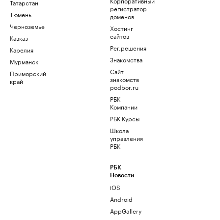
Корпоративный
Татарстан
регистратор
Тюмень
доменов
Черноземье
Хостинг
сайтов
Кавказ
Рег.решения
Карелия
Знакомства
Мурманск
Сайт
Приморский
знакомств
край
podbor.ru
РБК
Компании
РБК Курсы
Школа
управления
РБК
РБК
Новости
iOS
Android
AppGallery