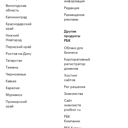
информация
Вологодская
Редакция
область
Размещение
Калининград
рекламы
Краснодарский
край
Другие
Нижний
продукты
Новгород
РБК
Пермский край
Облако для
бизнеса
Ростов-на-Дону
Корпоративный
Татарстан
регистратор
Тюмень
доменов
Черноземье
Хостинг
сайтов
Кавказ
Рег.решения
Карелия
Знакомства
Мурманск
Сайт
Приморский
знакомств
край
podbor.ru
РБК
Компании
РБК Курсы