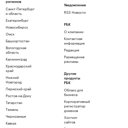
регионов
Уведомления
Санкт-Петербург
RSS Новости
и область
Екатеринбург
РБК
Новосибирск
О компании
Омск
Контактная
Башкортостан
информация
Вологодская
Редакция
область
Размещение
Калининград
рекламы
Краснодарский
край
Другие
Нижний
продукты
Новгород
РБК
Пермский край
Облако для
бизнеса
Ростов-на-Дону
Корпоративный
Татарстан
регистратор
Тюмень
доменов
Черноземье
Хостинг
сайтов
Кавказ