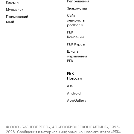
Рег.решения
Карелия
Знакомства
Мурманск
Сайт
Приморский
знакомств
край
podbor.ru
РБК
Компании
РБК Курсы
Школа
управления
РБК
РБК
Новости
iOS
Android
AppGallery
© ООО «БИЗНЕСПРЕСС», АО «РОСБИЗНЕСКОНСАЛТИНГ», 1995–
2026. Сообщения и материалы информационного агентства «РБК»