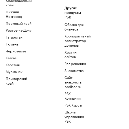
край
Другие
Нижний
продукты
Новгород
РБК
Пермский край
Облако для
бизнеса
Ростов-на-Дону
Корпоративный
Татарстан
регистратор
Тюмень
доменов
Черноземье
Хостинг
сайтов
Кавказ
Рег.решения
Карелия
Знакомства
Мурманск
Сайт
Приморский
знакомств
край
podbor.ru
РБК
Компании
РБК Курсы
Школа
управления
РБК