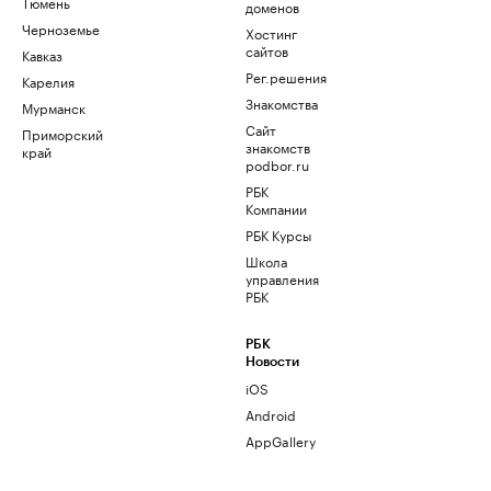
Тюмень
доменов
Черноземье
Хостинг
сайтов
Кавказ
Рег.решения
Карелия
Знакомства
Мурманск
Сайт
Приморский
знакомств
край
podbor.ru
РБК
Компании
РБК Курсы
Школа
управления
РБК
РБК
Новости
iOS
Android
AppGallery