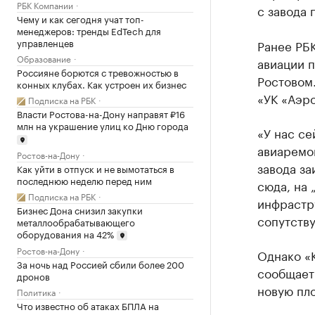
РБК Компании
с завода
Чему и как сегодня учат топ-
менеджеров: тренды EdTech для
управленцев
Ранее РБ
Образование
авиации 
Россияне борются с тревожностью в
Ростовом.
конных клубах. Как устроен их бизнес
«УК «Аэр
Подписка на РБК
Власти Ростова-на-Дону направят ₽16
млн на украшение улиц ко Дню города
«У нас се
авиаремо
Ростов-на-Дону
завода з
Как уйти в отпуск и не вымотаться в
последнюю неделю перед ним
сюда, на 
Подписка на РБК
инфрастру
Бизнес Дона снизил закупки
сопутству
металлообрабатывающего
оборудования на 42%
Ростов-на-Дону
Однако «
За ночь над Россией сбили более 200
сообщает 
дронов
новую пло
Политика
Что известно об атаках БПЛА на