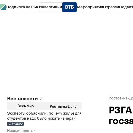
Подписка на РБК
Инвестиции
Мероприятия
Отрасли
Недви
РБК Курсы
РБК Life
Тренды
Визионеры
Национальные проекты
Горо
Спецпроекты СПб
Конференции СПб
Спецпроекты
Проверка конт
Ростов-на-Д
Все новости
Ростов-на-Дону
Весь мир
РЗГА
Эксперты объяснили, почему жилье для
студентов надо было искать «вчера»
госз
РАДИО
Недвижимость