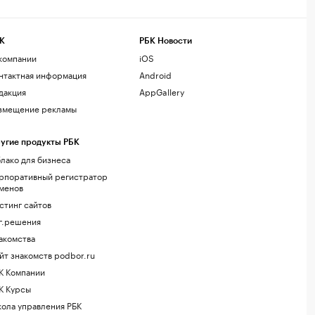
К
РБК Новости
компании
iOS
нтактная информация
Android
дакция
AppGallery
змещение рекламы
угие продукты РБК
лако для бизнеса
рпоративный регистратор
менов
стинг сайтов
г.решения
акомства
йт знакомств podbor.ru
К Компании
К Курсы
ола управления РБК