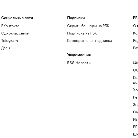
Социальные сети
Подписки
РБ
ВКонтакте
Скрыть баннеры на РБК
О 
Одноклассники
Подписка на РБК
Ко
Telegram
Корпоративная подписка
Ре
Дзен
Ра
Уведомления
RSS Новости
Др
Об
Ко
до
Хо
Ре
Зн
Са
РБ
РБ
Шк