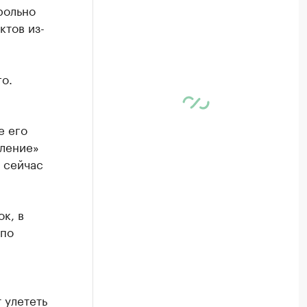
рольно
ктов из-
о.
е его
вление»
 сейчас
к, в
 по
 улететь