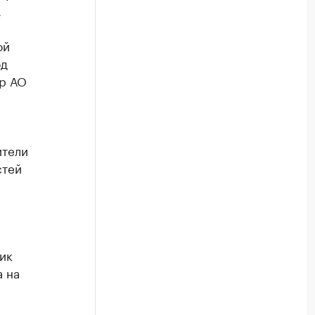
.
ой
од
ор АО
ители
стей
ик
а на