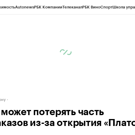
жимость
Autonews
РБК Компании
Телеканал
РБК Вино
Спорт
Школа упра
д
Стиль
Крипто
РБК Бизнес-среда
Дискуссионный клуб
Исследования
К
рагентов
Политика
Экономика
Бизнес
Технологии и медиа
Финансы
Рын
ону
 может потерять часть
аказов из-за открытия «Плат