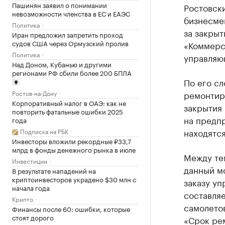
Пашинян заявил о понимании
Ростовск
невозможности членства в ЕС и ЕАЭС
бизнесмен
Политика
за закрыт
Иран предложил запретить проход
судов США через Ормузский пролив
«Коммерс
Политика
управляю
Над Доном, Кубанью и другими
регионами РФ сбили более 200 БПЛА
По его сл
ремонтир
Ростов-на-Дону
Корпоративный налог в ОАЭ: как не
закрытия 
повторить фатальные ошибки 2025
на предпр
года
находятся
Подписка на РБК
Инвесторы вложили рекордные ₽33,7
млрд в фонды денежного рынка в июле
Между тем
Инвестиции
данный мо
В результате нападений на
криптоинвесторов украдено $30 млн с
заказу уп
начала года
составляе
Крипто
самолетов
Финансы после 60: ошибки, которые
стоят дорого
«Срок рем