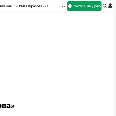
Ростов-на-Дону
вления РБК
РБК Образование
редитные рейтинги
Франшизы
Газета
ок наличной валюты
ова»