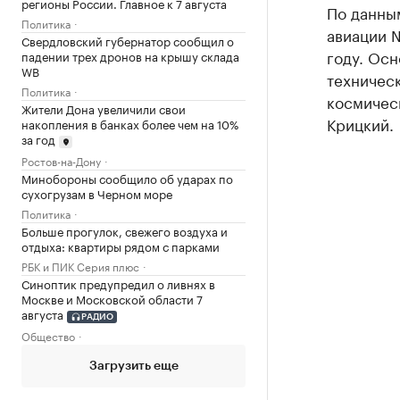
регионы России. Главное к 7 августа
По данны
Политика
авиации №
Свердловский губернатор сообщил о
году. Осн
падении трех дронов на крышу склада
WB
техническ
Политика
космичес
Жители Дона увеличили свои
Крицкий.
накопления в банках более чем на 10%
за год
Ростов-на-Дону
Минобороны сообщило об ударах по
сухогрузам в Черном море
Политика
Больше прогулок, свежего воздуха и
отдыха: квартиры рядом с парками
РБК и ПИК Серия плюс
Синоптик предупредил о ливнях в
Москве и Московской области 7
августа
РАДИО
Общество
Загрузить еще