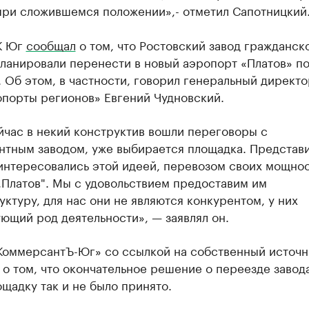
 при сложившемся положении»,- отметил Сапотницкий
К Юг
сообщал
о том, что Ростовский завод гражданск
планировали перенести в новый аэропорт «Платов» п
 Об этом, в частности, говорил генеральный директ
опорты регионов» Евгений Чудновский.
йчас в некий конструктив вошли переговоры с
нтным заводом, уже выбирается площадка. Представ
аинтересовались этой идеей, перевозом своих мощно
„Платов". Мы с удовольствием предоставим им
ктуру, для нас они не являются конкурентом, у них
ющий род деятельности», — заявлял он.
КоммерсантЪ-Юг» со ссылкой на собственный источн
о том, что окончательное решение о переезде завод
щадку так и не было принято.