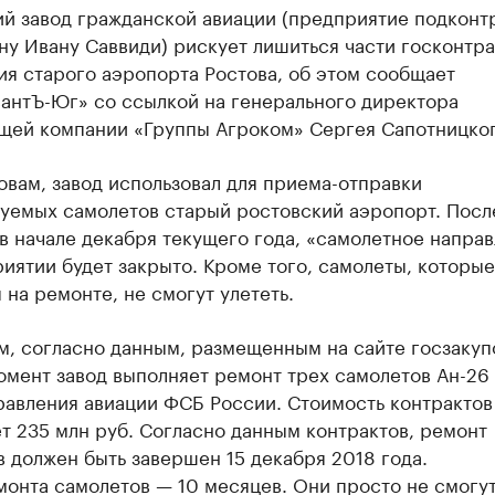
ий завод гражданской авиации (предприятие подконт
у Ивану Саввиди) рискует лишиться части госконтра
ия старого аэропорта Ростова, об этом сообщает
антЪ-Юг» со ссылкой на генерального директора
щей компании «Группы Агроком» Сергея Сапотницког
овам, завод использовал для приема-отправки
уемых самолетов старый ростовский аэропорт. Посл
в начале декабря текущего года, «самолетное напра
иятии будет закрыто. Кроме того, самолеты, которые
 на ремонте, не смогут улететь.
, согласно данным, размещенным на сайте госзакупо
мент завод выполняет ремонт трех самолетов Ан-26
равления авиации ФСБ России. Стоимость контрактов
т 235 млн руб. Согласно данным контрактов, ремонт
 должен быть завершен 15 декабря 2018 года.
онта самолетов — 10 месяцев. Они просто не смогут