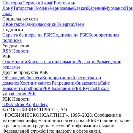
Новгород
Пермский край
Ростов-на-
Дону
Татарстан
Тюмень
Черноземье
Кавказ
Карелия
Мурманск
При
край
Социальные сети
ВКонтакте
Одноклассники
Telegram
Дзен
Подписки
Скрыть баннеры на РБК
Подписка на РБК
Корпоративная
подписка
Уведомления
RSS Новости
РБК
О компании
Контактная информация
Редакция
Размещение
рекламы
Другие продукты РБК
Облако для бизнеса
Корпоративный регистратор
доменов
Хостинг сайтов
Рег.решения
Знакомства
Сайт
знакомств podbor.ru
РБК Компании
РБК Курсы
Школа
управления РБК
РБК Новости
iOS
Android
AppGallery
© ООО «БИЗНЕСПРЕСС», АО
«РОСБИЗНЕСКОНСАЛТИНГ», 1995–2026. Сообщения и
материалы информационного агентства «РБК» (свидетельство
о регистрации средства массовой информации выдано
Федеральной службой по надзору в сфере связи,