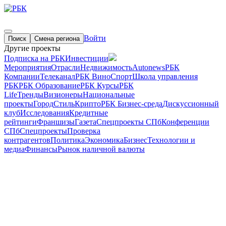
Войти
Поиск
Смена региона
Другие проекты
Подписка на РБК
Инвестиции
Мероприятия
Отрасли
Недвижимость
Autonews
РБК
Компании
Телеканал
РБК Вино
Спорт
Школа управления
РБК
РБК Образование
РБК Курсы
РБК
Life
Тренды
Визионеры
Национальные
проекты
Город
Стиль
Крипто
РБК Бизнес-среда
Дискуссионный
клуб
Исследования
Кредитные
рейтинги
Франшизы
Газета
Спецпроекты СПб
Конференции
СПб
Спецпроекты
Проверка
контрагентов
Политика
Экономика
Бизнес
Технологии и
медиа
Финансы
Рынок наличной валюты