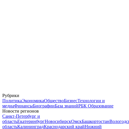
Рубрики
Политика
Экономика
Общество
Бизнес
Технологии и
медиа
Финансы
Биографии
База знаний
РБК Образование
Новости регионов
Санкт-Петербург и
область
Екатеринбург
Новосибирск
Омск
Башкортостан
Вологодс
область
Калининград
Краснодарский край
Нижний