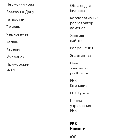
Пермский край
Облако для
бизнеса
Ростов-на-Дону
Корпоративный
Татарстан
регистратор
Тюмень
доменов
Черноземье
Хостинг
сайтов
Кавказ
Рег.решения
Карелия
Знакомства
Мурманск
Сайт
Приморский
знакомств
край
podbor.ru
РБК
Компании
РБК Курсы
Школа
управления
РБК
РБК
Новости
iOS