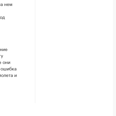
на нем
вод
ение
ту
е они
 ошибка
молета и