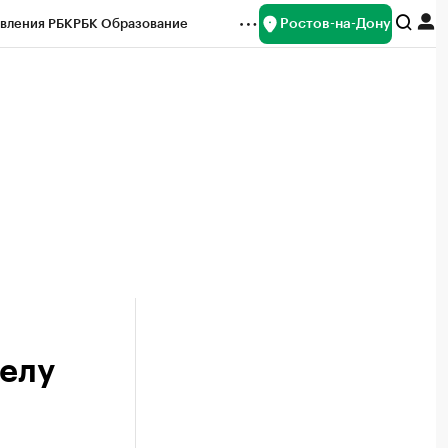
Ростов-на-Дону
вления РБК
РБК Образование
редитные рейтинги
Франшизы
Газета
ок наличной валюты
делу