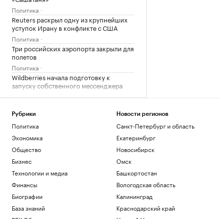
Политика
Reuters раскрыл одну из крупнейших
уступок Ирану в конфликте с США
Политика
Три российских аэропорта закрыли для
полетов
Политика
Wildberries начала подготовку к
запуску собственного мессенджера
Технологии и медиа
США потребуют от ряда иммигрантов
залоги до $250 тыс. для получения виз
Рубрики
Новости регионов
Политика
Политика
Санкт-Петербург и область
Adidas извинился за обилие розовых
Экономика
Екатеринбург
бутс на ЧМ-26, назвав это совпадением
Общество
Новосибирск
Спорт
Бизнес
Омск
Загрузить еще
Технологии и медиа
Башкортостан
Финансы
Вологодская область
Биографии
Калининград
База знаний
Краснодарский край