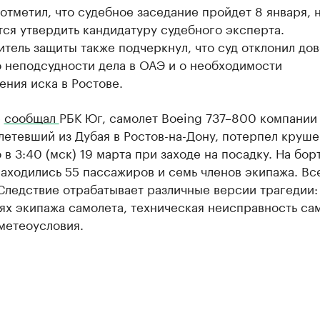
отметил, что судебное заседание пройдет 8 января, 
ся утвердить кандидатуру судебного эксперта.
тель защиты также подчеркнул, что суд отклонил до
о неподсудности дела в ОАЭ и о необходимости
ния иска в Ростове.
е
сообщал
РБК Юг, самолет Boeing 737–800 компании
 летевший из Дубая в Ростов-на-Дону, потерпел круш
в 3:40 (мск) 19 марта при заходе на посадку. На бор
аходились 55 пассажиров и семь членов экипажа. Вс
Следствие отрабатывает различные версии трагедии:
ях экипажа самолета, техническая неисправность са
метеоусловия.