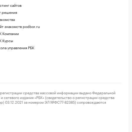
стинг сайтов
г.решения
акомства
йт знакомств podbor.ru
К Компании
К Курсы
ола управления РБК
регистрации средства массовой информации выдано Федеральной
и сетевого издания «РБК» (свидетельство о регистрации средства
ор) 03.12.2021 за номером ЭЛ №ФС77-82385) сопровождаются