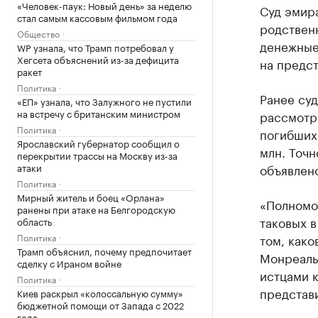
«Человек-паук: Новый день» за неделю
Суд эмира
стал самым кассовым фильмом года
родственн
Общество
денежные
WP узнала, что Трамп потребовал у
Хегсета объяснений из-за дефицита
на предст
ракет
Политика
Ранее су
«ЕП» узнала, что Залужного не пустили
на встречу с британским министром
рассмотр
Политика
погибших
Ярославский губернатор сообщил о
млн. Точн
перекрытии трассы на Москву из-за
атаки
объявлено
Политика
Мирный житель и боец «Орлана»
«Полномо
ранены при атаке на Белгородскую
таковых в
область
Политика
том, како
Трамп объяснил, почему предпочитает
Монреаль
сделку с Ираном войне
истцами 
Политика
представи
Киев раскрыл «колоссальную сумму»
бюджетной помощи от Запада с 2022
года