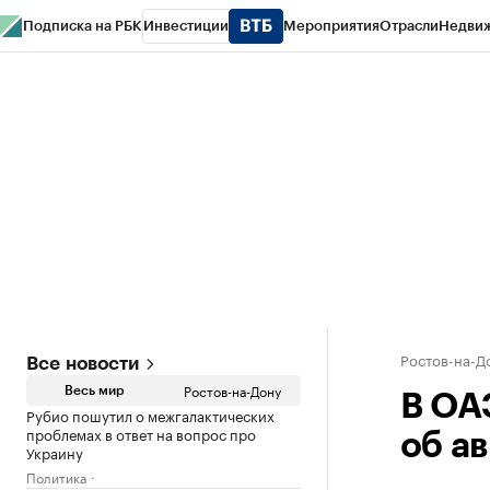
Подписка на РБК
Инвестиции
Мероприятия
Отрасли
Недви
РБК Курсы
РБК Life
Тренды
Визионеры
Национальные проекты
Горо
Спецпроекты СПб
Конференции СПб
Спецпроекты
Проверка конт
Ростов-на-Д
Все новости
Ростов-на-Дону
Весь мир
В ОА
Рубио пошутил о межгалактических
проблемах в ответ на вопрос про
об а
Украину
Политика