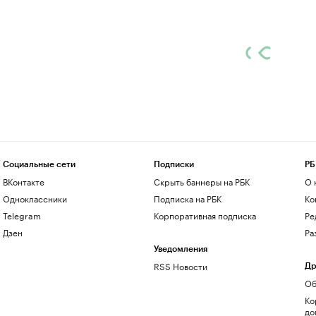
Социальные сети
Подписки
РБ
ВКонтакте
Скрыть баннеры на РБК
О 
Одноклассники
Подписка на РБК
Ко
Telegram
Корпоративная подписка
Ре
Дзен
Ра
Уведомления
RSS Новости
Др
Об
Ко
до