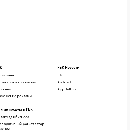
К
РБК Новости
компании
iOS
нтактная информация
Android
дакция
AppGallery
змещение рекламы
угие продукты РБК
лако для бизнеса
рпоративный регистратор
менов