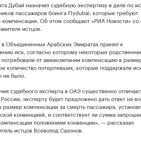
та Дубай назначил судебную экспертизу в деле по и
иков пассажиров боинга Flydubai, которые требуют
 компенсации. Об этом сообщают «РИА Новости» со
авителя истцов.
д в Объединенных Арабских Эмиратах принял к
ению иск, согласно которому некоторые родственни
 потребовали от авиакомпании компенсацию в разме
ое количество потерпевших, которые поддержали иск
 не было.
чия судебного эксперта в ОАЭ существенно отличают
 России, эксперту будет предложено дать ответ на в
в размер компенсации за смерть пассажира, установ
ской конвенцией, и соответствует ли сумма запроше
компенсации положениям конвенции», — рассказал
тель истцов Всеволод Сазонов.