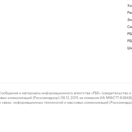
Хо
Ре
Зн
Са
РБ
РБ
Шк
ения и материалы информационного агентства «РБК» (свидетельство о 
овых коммуникаций (Роскомнадзор) 09.12.2015 за номером ИА №ФС77-63848) 
 связи, информационных технологий и массовых коммуникаций (Роскомнадз