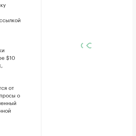
ску
 ссылкой
ки
ре $10
,
ся от
опросы о
ленный
нной