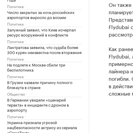
Он также 
Политика
планирует
Число закрытых за ночь российских
аэропортов выросло до восьми
Представи
Политика
Flydubai 
Залужный заявил, что Киев исчерпал
рассмотре
ресурс вооружений в конфликте
Политика
Лантратова заявила, что судьба более
Как ране
300 курян неизвестна после вторжения
Flydubai,
Политика
примерно 
На подлете к Москве сбили три
беспилотника
лайнера н
Политика
погибли. 
В Грузии назвали причину полного
в действи
блэкаута в стране
сложные 
Общество
В Германии увидели «сценарий
теракта» в инциденте с дроном в
аэропорту
Политика
Украина признала угрозой
нацбезопасности актрису из сериала
«СашаТаня»