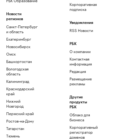
РБК Образование
Корпоративная
подписка
Новости
регионов
Уведомления
Санкт-Петербург
RSS Новости
и область
Екатеринбург
РБК
Новосибирск
О компании
Омск
Контактная
Башкортостан
информация
Вологодская
Редакция
область
Размещение
Калининград
рекламы
Краснодарский
край
Другие
Нижний
продукты
Новгород
РБК
Пермский край
Облако для
бизнеса
Ростов-на-Дону
Корпоративный
Татарстан
регистратор
Тюмень
доменов