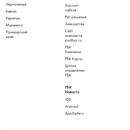
Черноземье
Хостинг
сайтов
Кавказ
Рег.решения
Карелия
Знакомства
Мурманск
Сайт
Приморский
знакомств
край
podbor.ru
РБК
Компании
РБК Курсы
Школа
управления
РБК
РБК
Новости
iOS
Android
AppGallery