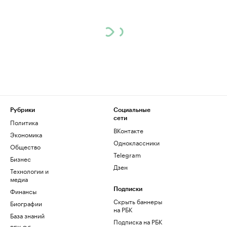
Рубрики
Социальные
сети
Политика
ВКонтакте
Экономика
Одноклассники
Общество
Telegram
Бизнес
Дзен
Технологии и
медиа
Финансы
Подписки
Скрыть баннеры
Биографии
на РБК
База знаний
Подписка на РБК