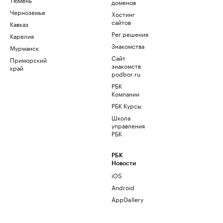
доменов
Черноземье
Хостинг
сайтов
Кавказ
Рег.решения
Карелия
Знакомства
Мурманск
Сайт
Приморский
знакомств
край
podbor.ru
РБК
Компании
РБК Курсы
Школа
управления
РБК
РБК
Новости
iOS
Android
AppGallery