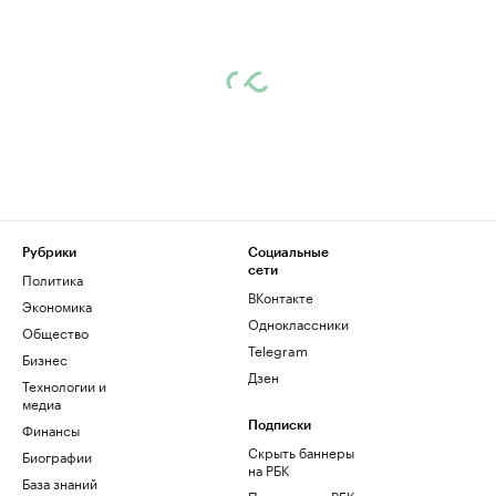
Рубрики
Социальные
сети
Политика
ВКонтакте
Экономика
Одноклассники
Общество
Telegram
Бизнес
Дзен
Технологии и
медиа
Финансы
Подписки
Скрыть баннеры
Биографии
на РБК
База знаний
Подписка на РБК