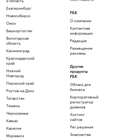
и область
Екатеринбург
РБК
Новосибирск
О компании
Омск
Контактная
Башкортостан
информация
Вологодская
Редакция
область
Размещение
Калининград
рекламы
Краснодарский
край
Другие
Нижний
продукты
Новгород
РБК
Пермский край
Облако для
бизнеса
Ростов-на-Дону
Корпоративный
Татарстан
регистратор
Тюмень
доменов
Черноземье
Хостинг
сайтов
Кавказ
Рег.решения
Карелия
Знакомства
Мурманск