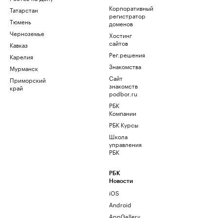
Корпоративный
Татарстан
регистратор
Тюмень
доменов
Черноземье
Хостинг
сайтов
Кавказ
Рег.решения
Карелия
Знакомства
Мурманск
Сайт
Приморский
знакомств
край
podbor.ru
РБК
Компании
РБК Курсы
Школа
управления
РБК
РБК
Новости
iOS
Android
AppGallery