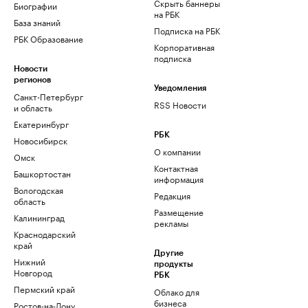
Скрыть баннеры
Биографии
на РБК
База знаний
Подписка на РБК
РБК Образование
Корпоративная
подписка
Новости
регионов
Уведомления
Санкт-Петербург
RSS Новости
и область
Екатеринбург
РБК
Новосибирск
О компании
Омск
Контактная
Башкортостан
информация
Вологодская
Редакция
область
Размещение
Калининград
рекламы
Краснодарский
край
Другие
Нижний
продукты
Новгород
РБК
Пермский край
Облако для
бизнеса
Ростов-на-Дону