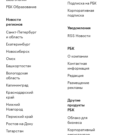
Подписка на РБК
РБК Образование
Корпоративная
подписка
Новости
регионов
Уведомления
Санкт-Петербург
RSS Новости
и область
Екатеринбург
РБК
Новосибирск
О компании
Омск
Контактная
Башкортостан
информация
Вологодская
Редакция
область
Размещение
Калининград
рекламы
Краснодарский
край
Другие
Нижний
продукты
Новгород
РБК
Пермский край
Облако для
бизнеса
Ростов-на-Дону
Корпоративный
Татарстан
регистратор