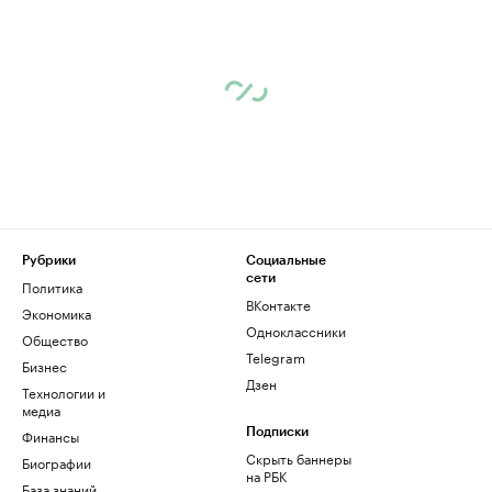
Рубрики
Социальные
сети
Политика
ВКонтакте
Экономика
Одноклассники
Общество
Telegram
Бизнес
Дзен
Технологии и
медиа
Финансы
Подписки
Скрыть баннеры
Биографии
на РБК
База знаний