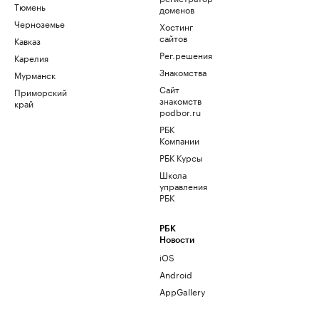
Тюмень
доменов
Черноземье
Хостинг
сайтов
Кавказ
Рег.решения
Карелия
Знакомства
Мурманск
Сайт
Приморский
знакомств
край
podbor.ru
РБК
Компании
РБК Курсы
Школа
управления
РБК
РБК
Новости
iOS
Android
AppGallery