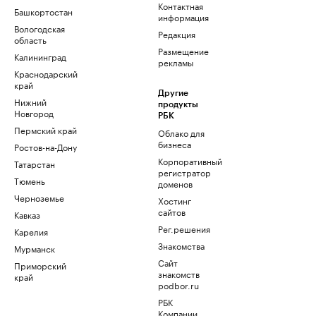
Контактная
Башкортостан
информация
Вологодская
Редакция
область
Размещение
Калининград
рекламы
Краснодарский
край
Другие
Нижний
продукты
Новгород
РБК
Пермский край
Облако для
бизнеса
Ростов-на-Дону
Корпоративный
Татарстан
регистратор
Тюмень
доменов
Черноземье
Хостинг
сайтов
Кавказ
Рег.решения
Карелия
Знакомства
Мурманск
Сайт
Приморский
знакомств
край
podbor.ru
РБК
Компании