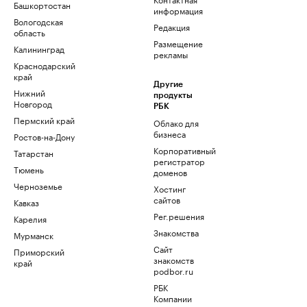
Башкортостан
информация
Вологодская
Редакция
область
Размещение
Калининград
рекламы
Краснодарский
край
Другие
Нижний
продукты
Новгород
РБК
Пермский край
Облако для
бизнеса
Ростов-на-Дону
Корпоративный
Татарстан
регистратор
Тюмень
доменов
Черноземье
Хостинг
сайтов
Кавказ
Рег.решения
Карелия
Знакомства
Мурманск
Сайт
Приморский
знакомств
край
podbor.ru
РБК
Компании