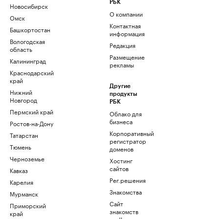
РБК
Новосибирск
О компании
Омск
Контактная
Башкортостан
информация
Вологодская
Редакция
область
Размещение
Калининград
рекламы
Краснодарский
край
Другие
Нижний
продукты
Новгород
РБК
Пермский край
Облако для
бизнеса
Ростов-на-Дону
Корпоративный
Татарстан
регистратор
Тюмень
доменов
Черноземье
Хостинг
сайтов
Кавказ
Рег.решения
Карелия
Знакомства
Мурманск
Сайт
Приморский
знакомств
край
podbor.ru