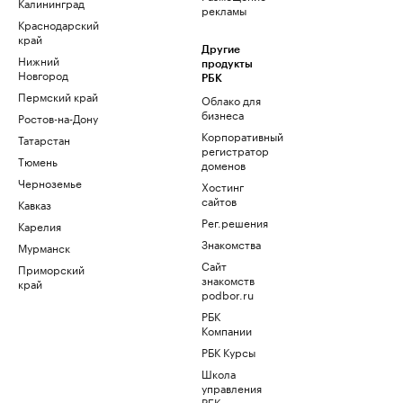
Калининград
рекламы
Краснодарский
край
Другие
Нижний
продукты
Новгород
РБК
Пермский край
Облако для
бизнеса
Ростов-на-Дону
Корпоративный
Татарстан
регистратор
Тюмень
доменов
Черноземье
Хостинг
сайтов
Кавказ
Рег.решения
Карелия
Знакомства
Мурманск
Сайт
Приморский
знакомств
край
podbor.ru
РБК
Компании
РБК Курсы
Школа
управления
РБК