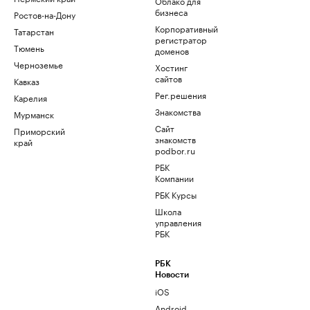
Облако для
бизнеса
Ростов-на-Дону
Корпоративный
Татарстан
регистратор
Тюмень
доменов
Черноземье
Хостинг
сайтов
Кавказ
Рег.решения
Карелия
Знакомства
Мурманск
Сайт
Приморский
знакомств
край
podbor.ru
РБК
Компании
РБК Курсы
Школа
управления
РБК
РБК
Новости
iOS
Android